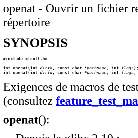
openat - Ouvrir un fichier r
répertoire
SYNOPSIS
#include <fcntl.h>
int openat(int 
dirfd
, const char *
pathname
, int 
flags
)
int openat(int 
dirfd
, const char *
pathname
, int 
flags
,
Exigences de macros de test
(consultez
feature_test_ma
openat
():