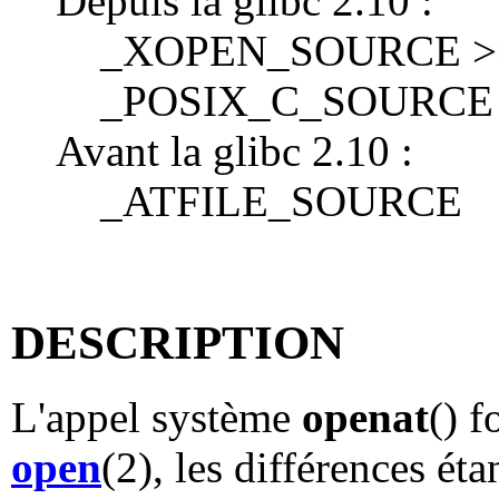
Depuis la glibc 2.10 :
_XOPEN_SOURCE >= 
_POSIX_C_SOURCE 
Avant la glibc 2.10 :
_ATFILE_SOURCE
DESCRIPTION
L'appel système
openat
() 
open
(2), les différences éta