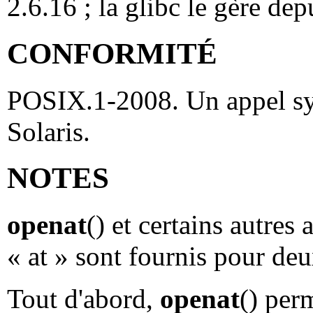
2.6.16 ; la glibc le gère dep
CONFORMITÉ
POSIX.1-2008. Un appel sys
Solaris.
NOTES
openat
() et certains autres
« at » sont fournis pour deu
Tout d'abord,
openat
() per