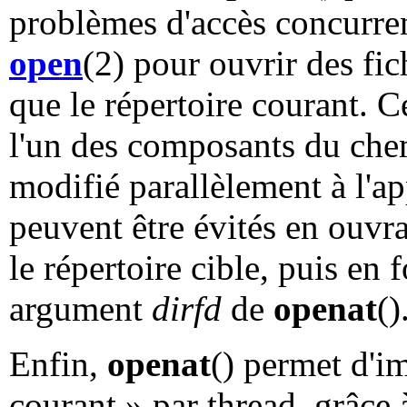
problèmes d'accès concurrent
open
(2) pour ouvrir des fic
que le répertoire courant. C
l'un des composants du ch
modifié parallèlement à l'a
peuvent être évités en ouvra
le répertoire cible, puis en
argument
dirfd
de
openat
()
Enfin,
openat
() permet d'i
courant » par thread, grâce 