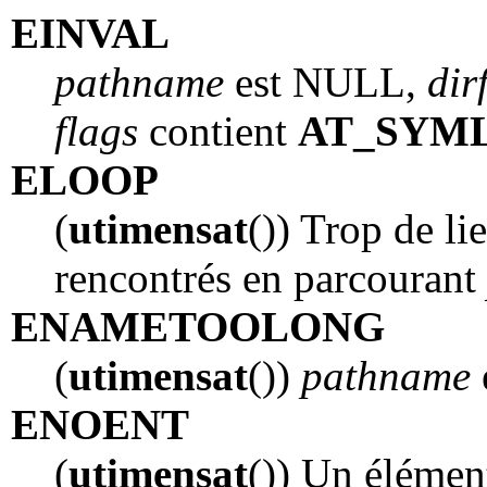
EINVAL
pathname
est NULL,
dir
flags
contient
AT_SYM
ELOOP
(
utimensat
()) Trop de li
rencontrés en parcourant
ENAMETOOLONG
(
utimensat
())
pathname
ENOENT
(
utimensat
()) Un élémen