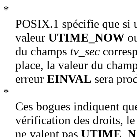
*
POSIX.1 spécifie que si
valeur
UTIME_NOW
o
du champs
tv_sec
corresp
place, la valeur du cham
erreur
EINVAL
sera prod
*
Ces bogues indiquent que
vérification des droits, 
ne valent pas
UTIME_