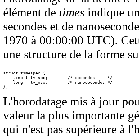
élément de
times
indique un
secondes et de nanosecondes
1970 à 00:00:00 UTC). Cett
une structure de la forme su
struct timespec {

    time_t tv_sec;        /* secondes     */

    long   tv_nsec;       /* nanosecondes */

L'horodatage mis à jour pour
valeur la plus importante gé
qui n'est pas supérieure à l