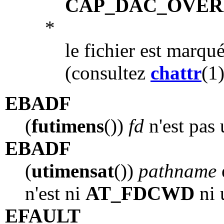
CAP_DAC_OVER
*
le fichier est marq
(consultez
chattr
(1)
EBADF
(
futimens
())
fd
n'est pas 
EBADF
(
utimensat
())
pathname
n'est ni
AT_FDCWD
ni 
EFAULT