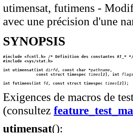
utimensat, futimens - Modif
avec une précision d'une 
SYNOPSIS
#include <fcntl.h> /* Définition des constantes AT_* *
#include <sys/stat.h>
int utimensat(int 
dirfd
, const char *
pathname
,
              const struct timespec 
times
[2], int 
flag
int futimens(int 
fd
, const struct timespec 
times
[2]);
Exigences de macros de test
(consultez
feature_test_ma
utimensat
():