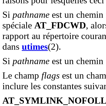
raisons pour lesquelles ceci 
Si
pathname
est un chemin r
spéciale
AT_FDCWD
, alo
rapport au répertoire coura
dans
utimes
(2).
Si
pathname
est un chemin
Le champ
flags
est un champ
inclure les constantes suiva
AT_SYMLINK_NOFOL