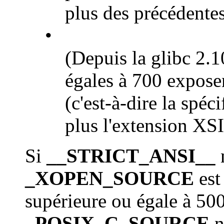
plus des précédentes
•
(Depuis la glibc 2.1
égales à 700 expose
(c'est-à-dire la spé
plus l'extension XSI
Si
__STRICT_ANSI__
n
_XOPEN_SOURCE
est
supérieure ou égale à 50
_POSIX_C_SOURCE
n