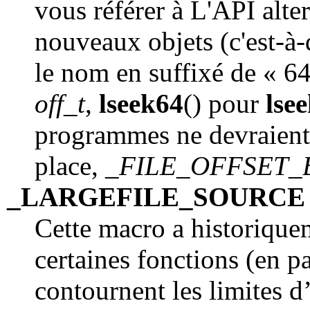
vous référer à L'API alte
nouveaux objets (c'est-à-
le nom en suffixé de « 6
off_t
,
lseek64
() pour
lse
programmes ne devraient p
place,
_FILE_OFFSET_
_LARGEFILE_SOURCE
Cette macro a historiquem
certaines fonctions (en p
contournent les limites 