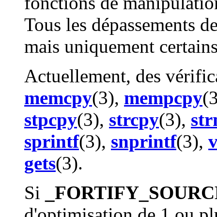
fonctions de manipulatio
Tous les dépassements de
mais uniquement certains
Actuellement, des vérific
memcpy
(3),
mempcpy
(
stpcpy
(3),
strcpy
(3),
str
sprintf
(3),
snprintf
(3),
v
gets
(3).
Si
_FORTIFY_SOURC
d'optimisation de 1 ou pl