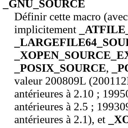
_GNU_SOURCE
Définir cette macro (avec
implicitement
_ATFIL
_LARGEFILE64_SOU
_XOPEN_SOURCE_E
_POSIX_SOURCE
,
_P
valeur 200809L (200112L 
antérieures à 2.10 ; 1995
antérieures à 2.5 ; 19930
antérieures à 2.1), et
_X