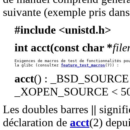
suivante (exemple pris dan
#include <unistd.h>
int acct(const char *
fil
Exigences de macros de test de fonctionnalités pou
la glibc (consultez 
feature_test_macros
acct
() : _BSD_SOURC
_XOPEN_SOURCE < 50
Les doubles barres
||
signifi
déclaration de
acct
(2) depu