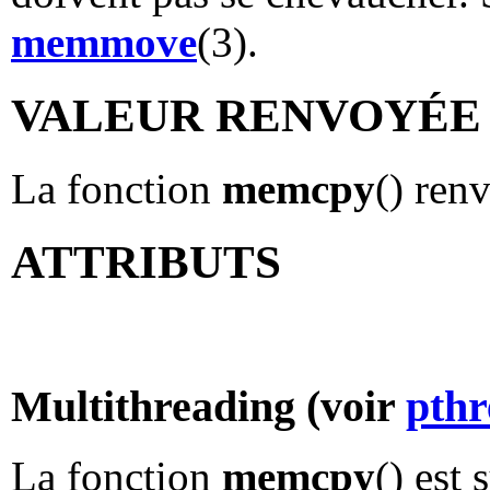
memmove
(3).
VALEUR RENVOYÉE
La fonction
memcpy
() ren
ATTRIBUTS
Multithreading (voir
pthr
La fonction
memcpy
() est