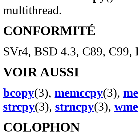
multithread.
CONFORMITÉ
SVr4, BSD 4.3, C89, C99,
VOIR AUSSI
bcopy
(3),
memccpy
(3),
m
strcpy
(3),
strncpy
(3),
wme
COLOPHON