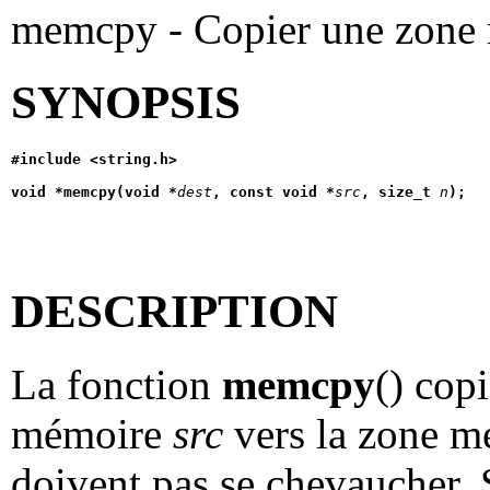
memcpy - Copier une zone
SYNOPSIS
#include <string.h>
void *memcpy(void *
dest
, const void *
src
, size_t 
n
);
DESCRIPTION
La fonction
memcpy
() cop
mémoire
src
vers la zone 
doivent pas se chevaucher. Si