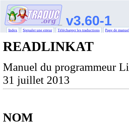
v3.60-1
Index
Signaler une erreur
Télécharger les traductions
Page de manuel
READLINKAT
Manuel du programmeur Li
31 juillet 2013
NOM