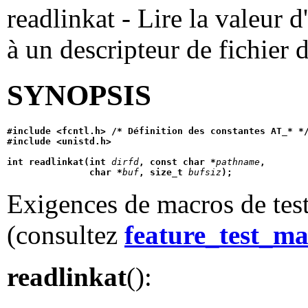
readlinkat - Lire la valeur 
à un descripteur de fichier 
SYNOPSIS
#include <fcntl.h> /* Définition des constantes AT_* *
#include <unistd.h>
int readlinkat(int 
dirfd
, const char *
pathname
,
               char *
buf
, size_t 
bufsiz
);
Exigences de macros de test
(consultez
feature_test_ma
readlinkat
():