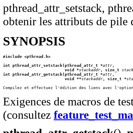
pthread_attr_setstack, pthre
obtenir les attributs de pile
SYNOPSIS
#include <pthread.h>
int pthread_attr_setstack(pthread_attr_t *
attr
,
                          void *
stackaddr
, size_t 
stac
int pthread_attr_getstack(pthread_attr_t *
attr
,
                          void **
stackaddr
, size_t *
st
Compilez et effectuez l'édition des liens avec l'optio
Exigences de macros de test
(consultez
feature_test_ma
pthread_attr_getstack
(),
p