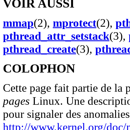
VOIR AUSSI
mmap
(2),
mprotect
(2),
pt
pthread_attr_setstack
(3),
pthread_create
(3),
pthrea
COLOPHON
Cette page fait partie de la
pages
Linux. Une descriptio
pour signaler des anomalies 
http://www.kernel.org/doc/