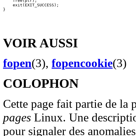
    free(ptr);

    exit(EXIT_SUCCESS);

VOIR AUSSI
fopen
(3),
fopencookie
(3)
COLOPHON
Cette page fait partie de la
pages
Linux. Une descriptio
pour signaler des anomalies 