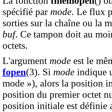
La fonction
fmemopen
() o
spécifié par
mode
. Le flux 
sorties sur la chaîne ou la
buf
. Ce tampon doit au moi
octets.
L'argument
mode
est le mêm
fopen
(3). Si
mode
indique 
mode »), alors la position in
position du premier octet nu
position initiale est défini