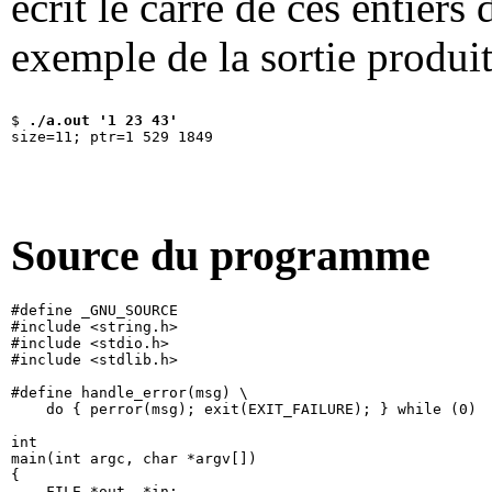
écrit le carré de ces entiers
exemple de la sortie produi
$
 ./a.out '1 23 43'
Source du programme
#define _GNU_SOURCE

#include <string.h>

#include <stdio.h>

#include <stdlib.h>

#define handle_error(msg) \

    do { perror(msg); exit(EXIT_FAILURE); } while (0)

int

main(int argc, char *argv[])

{

    FILE *out, *in;
