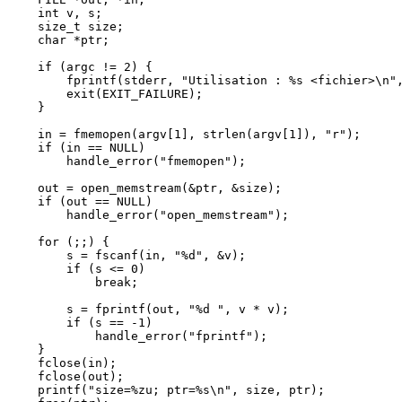
    int v, s;

    size_t size;

    char *ptr;

    if (argc != 2) {

        fprintf(stderr, "Utilisation : %s <fichier>\n",
        exit(EXIT_FAILURE);

    }

    in = fmemopen(argv[1], strlen(argv[1]), "r");

    if (in == NULL)

        handle_error("fmemopen");

    out = open_memstream(&ptr, &size);

    if (out == NULL)

        handle_error("open_memstream");

    for (;;) {

        s = fscanf(in, "%d", &v);

        if (s <= 0)

            break;

        s = fprintf(out, "%d ", v * v);

        if (s == -1)

            handle_error("fprintf");

    }

    fclose(in);

    fclose(out);

    printf("size=%zu; ptr=%s\n", size, ptr);
