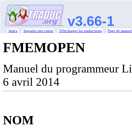
v3.66-1
Index
Signaler une erreur
Télécharger les traductions
Page de manuel
FMEMOPEN
Manuel du programmeur Li
6 avril 2014
NOM