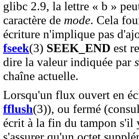
glibc 2.9, la lettre « b » p
caractère de
mode
. Cela fou
écriture n'implique pas d'ajo
fseek
(3)
SEEK_END
est re
dire la valeur indiquée par
s
chaîne actuelle.
Lorsqu'un flux ouvert en écr
fflush
(3)), ou fermé (consu
écrit à la fin du tampon s'il
s'assurer qu'un octet supplé