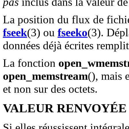
pas
inclus dans la valeur de
La position du flux de fichi
fseek
(3) ou
fseeko
(3). Dépl
données déjà écrites remplit
La fonction
open_wmemst
open_memstream
(), mais 
et non sur des octets.
VALEUR RENVOYÉE
Si elles réussissent intégra