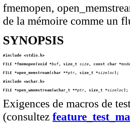
fmemopen, open_memstrea
de la mémoire comme un f
SYNOPSIS
#include <stdio.h>
FILE *fmemopen(void *
buf
, size_t 
size
, const char *
mod
FILE *open_memstream(char **
ptr
, size_t *
sizeloc
);
#include <wchar.h>
FILE *open_wmemstream(wchar_t **
ptr
, size_t *
sizeloc
);
Exigences de macros de test
(consultez
feature_test_ma