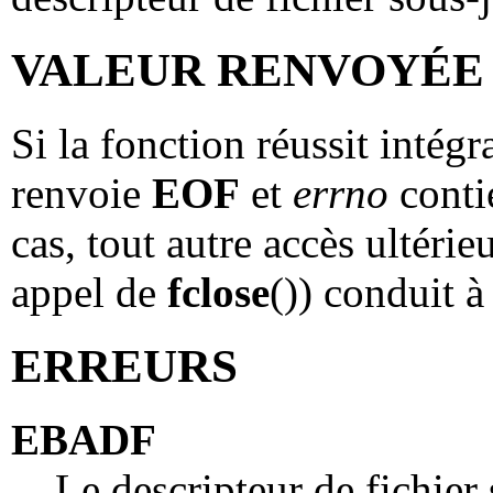
VALEUR RENVOYÉE
Si la fonction réussit intégr
renvoie
EOF
et
errno
contie
cas, tout autre accès ultéri
appel de
fclose
()) conduit 
ERREURS
EBADF
Le descripteur de fichier