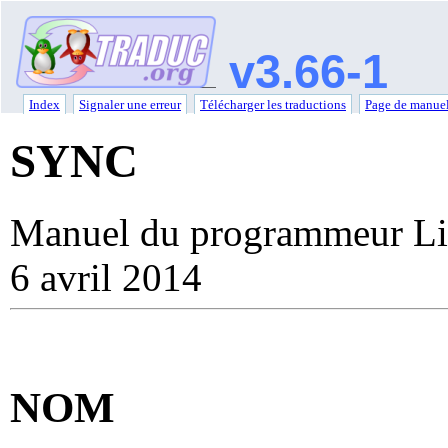
v3.66-1
Index
Signaler une erreur
Télécharger les traductions
Page de manuel
SYNC
Manuel du programmeur Li
6 avril 2014
NOM