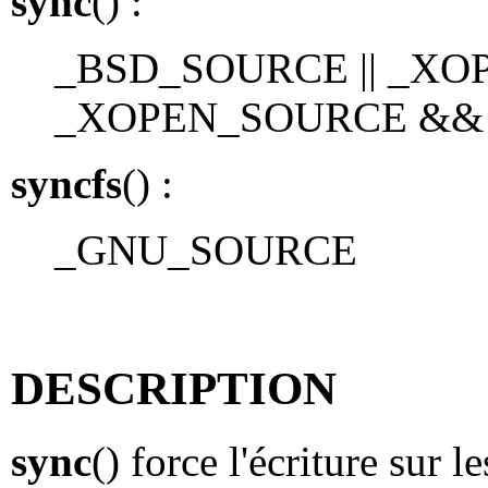
sync
() :
_BSD_SOURCE || _XOP
_XOPEN_SOURCE &&
syncfs
() :
_GNU_SOURCE
DESCRIPTION
sync
() force l'écriture sur 