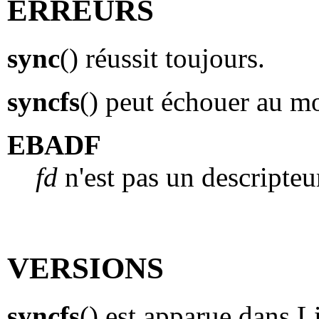
ERREURS
sync
() réussit toujours.
syncfs
() peut échouer au mo
EBADF
fd
n'est pas un descripteur
VERSIONS
syncfs
() est apparue dans Li