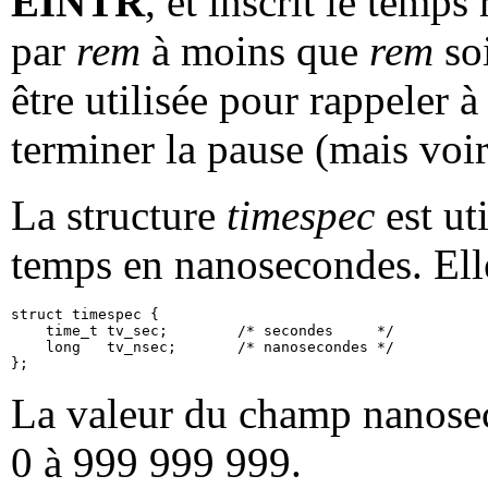
EINTR
, et inscrit le temps
par
rem
à moins que
rem
so
être utilisée pour rappeler
terminer la pause (mais voi
La structure
timespec
est uti
temps en nanosecondes. Elle
struct timespec {

    time_t tv_sec;        /* secondes     */

    long   tv_nsec;       /* nanosecondes */

La valeur du champ nanoseco
0 à 999 999 999.