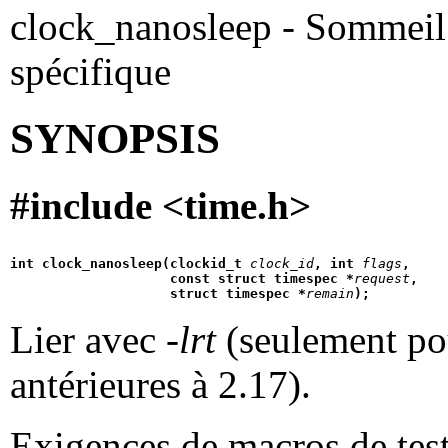
clock_nanosleep - Sommeil 
spécifique
SYNOPSIS
#include <time.h>
int clock_nanosleep(clockid_t 
clock_id
, int 
flags
,
                    const struct timespec *
request
,
                    struct timespec *
remain
);
Lier avec
-lrt
(seulement pou
antérieures à 2.17).
Exigences de macros de test