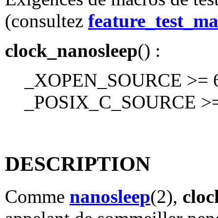
(consultez
feature_test_ma
clock_nanosleep
() :
_XOPEN_SOURCE >= 60
_POSIX_C_SOURCE >=
DESCRIPTION
Comme
nanosleep
(2),
cloc