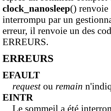
clock_nanosleep
() renvoie 
interrompu par un gestionna
erreur, il renvoie un des cod
ERREURS.
ERREURS
EFAULT
request
ou
remain
n'indiq
EINTR
Le sommeil a été interro