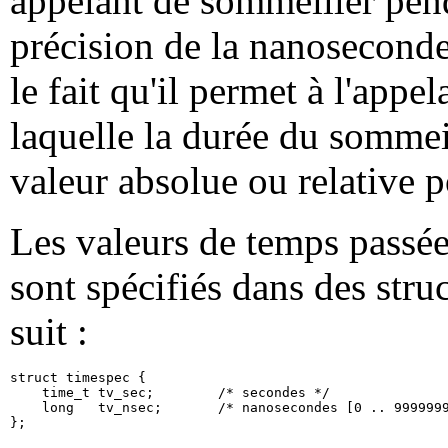
appelant de sommeiller pen
précision de la nanoseconde.
le fait qu'il permet à l'appe
laquelle la durée du sommei
valeur absolue ou relative 
Les valeurs de temps passée
sont spécifiés dans des stru
suit :
struct timespec {

    time_t tv_sec;        /* secondes */

    long   tv_nsec;       /* nanosecondes [0 .. 9999999