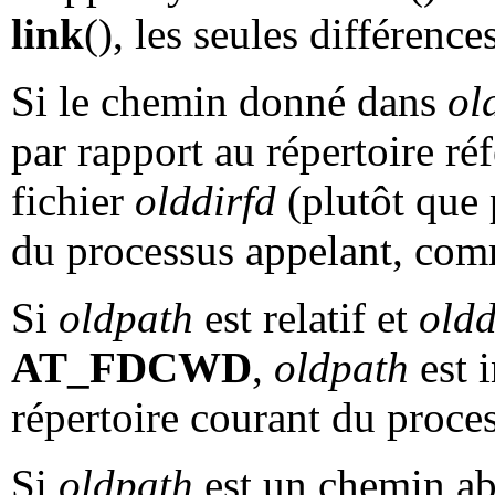
link
(), les seules différences
Si le chemin donné dans
ol
par rapport au répertoire ré
fichier
olddirfd
(plutôt que 
du processus appelant, co
Si
oldpath
est relatif et
oldd
AT_FDCWD
,
oldpath
est i
répertoire courant du proc
Si
oldpath
est un chemin a