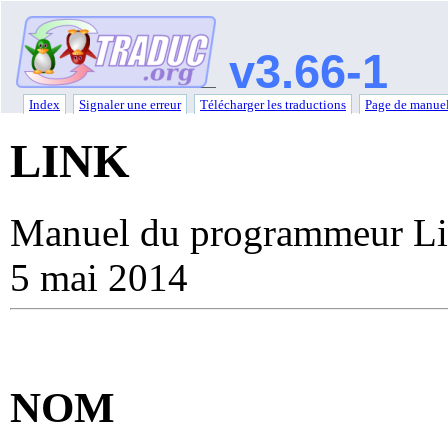
v3.66-1
Index
Signaler une erreur
Télécharger les traductions
Page de manuel
LINK
Manuel du programmeur Li
5 mai 2014
NOM