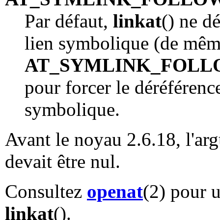
Par défaut,
linkat
() ne d
lien symbolique (de mê
AT_SYMLINK_FOL
pour forcer le déréféren
symbolique.
Avant le noyau 2.6.18, l'a
devait être nul.
Consultez
openat
(2) pour u
linkat
().