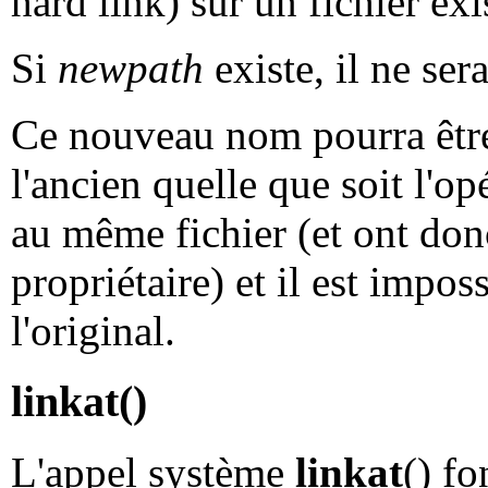
hard link) sur un fichier exi
Si
newpath
existe, il ne ser
Ce nouveau nom pourra êtr
l'ancien quelle que soit l'o
au même fichier (et ont don
propriétaire) et il est impo
l'original.
linkat()
L'appel système
linkat
() f