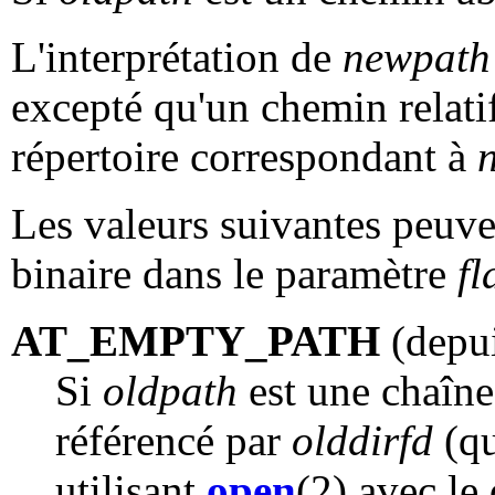
L'interprétation de
newpath
excepté qu'un chemin relatif
répertoire correspondant à
Les valeurs suivantes peuv
binaire dans le paramètre
fl
AT_EMPTY_PATH
(depui
Si
oldpath
est une chaîne 
référencé par
olddirfd
(qu
utilisant
open
(2) avec le