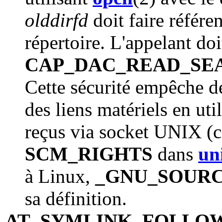
olddirfd
doit faire référen
répertoire. L'appelant doi
CAP_DAC_READ_SE
Cette sécurité empêche des
des liens matériels en uti
reçus via socket UNIX (co
SCM_RIGHTS
dans
un
à Linux,
_GNU_SOUR
sa définition.
AT_SYMLINK_FOLLO