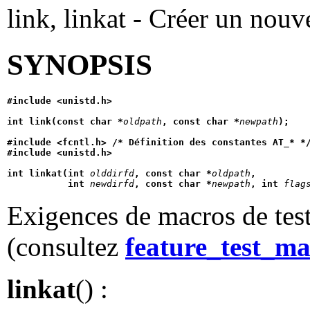
link, linkat - Créer un nou
SYNOPSIS
#include <unistd.h>
int link(const char *
oldpath
, const char *
newpath
);
#include <fcntl.h> /* Définition des constantes AT_* *
#include <unistd.h>
int linkat(int 
olddirfd
, const char *
oldpath
,
           int 
newdirfd
, const char *
newpath
, int 
flag
Exigences de macros de test
(consultez
feature_test_ma
linkat
() :