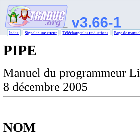
v3.66-1
Index
Signaler une erreur
Télécharger les traductions
Page de manuel
PIPE
Manuel du programmeur Li
8 décembre 2005
NOM