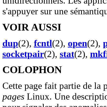
unidirectionnels. Les applic
s'appuyer sur une sémantiqu
VOIR AUSSI
dup
(2),
fcntl
(2),
open
(2),
socketpair
(2),
stat
(2),
mkf
COLOPHON
Cette page fait partie de la
pages
Linux. Une descriptio