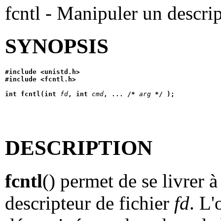
fcntl - Manipuler un descrip
SYNOPSIS
#include <unistd.h>
#include <fcntl.h>
int fcntl(int 
fd
, int 
cmd
, ... /* 
arg
 */ );
DESCRIPTION
fcntl
() permet de se livrer à
descripteur de fichier
fd
. L'