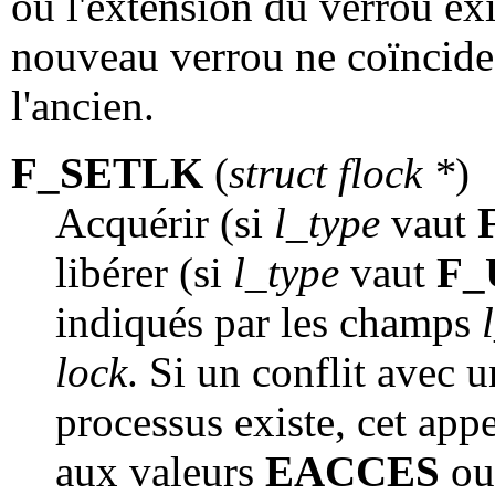
ou l'extension du verrou exi
nouveau verrou ne coïncide
l'ancien.
F_SETLK
(
struct flock *
)
Acquérir (si
l_type
vaut
libérer (si
l_type
vaut
F_
indiqués par les champs
lock
. Si un conflit avec 
processus existe, cet app
aux valeurs
EACCES
o