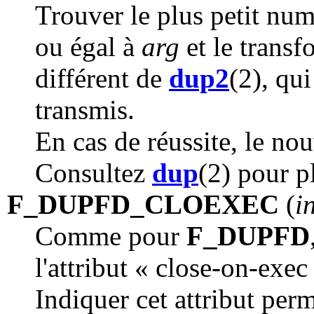
Trouver le plus petit num
ou égal à
arg
et le trans
différent de
dup2
(2), qui
transmis.
En cas de réussite, le no
Consultez
dup
(2) pour p
F_DUPFD_CLOEXEC
(
i
Comme pour
F_DUPFD
l'attribut « close-on-exec
Indiquer cet attribut per