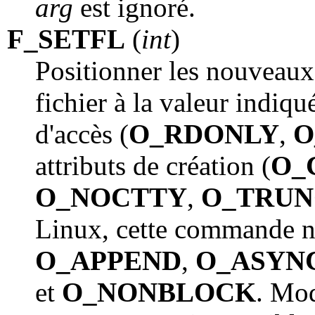
arg
est ignoré.
F_SETFL
(
int
)
Positionner les nouveaux 
fichier à la valeur indiq
d'accès (
O_RDONLY
,
O
attributs de création (
O_
O_NOCTTY
,
O_TRUN
Linux, cette commande n
O_APPEND
,
O_ASYN
et
O_NONBLOCK
. Mod