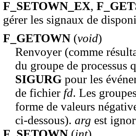
F_SETOWN_EX
,
F_GET
gérer les signaux de disponib
F_GETOWN
(
void
)
Renvoyer (comme résultat
du groupe de processus q
SIGURG
pour les événem
de fichier
fd
. Les groupe
forme de valeurs négati
ci-dessous).
arg
est ignor
F_SETOWN
(
int
)