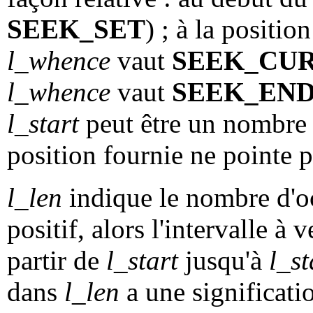
SEEK_SET
) ; à la position
l_whence
vaut
SEEK_CU
l_whence
vaut
SEEK_EN
l_start
peut être un nombre 
position fournie ne pointe p
l_len
indique le nombre d'oc
positif, alors l'intervalle à 
partir de
l_start
jusqu'à
l_st
dans
l_len
a une significatio