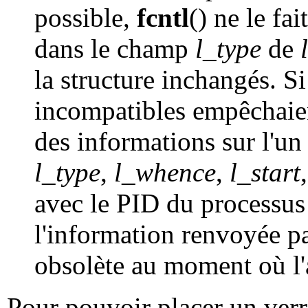
possible,
fcntl
() ne le fa
dans le champ
l_type
de
la structure inchangés. S
incompatibles empêchaien
des informations sur l'un
l_type
,
l_whence
,
l_start
avec le PID du processus
l'information renvoyée p
obsolète au moment où l'
Pour pouvoir placer un verr