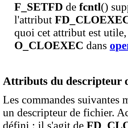
F_SETFD
de
fcntl
() su
l'attribut
FD_CLOEXE
quoi cet attribut est utile
O_CLOEXEC
dans
ope
Attributs du descripteur d
Les commandes suivantes man
un descripteur de fichier. Ac
défini : il s'agit de
FD_CL