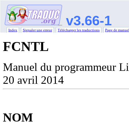
v3.66-1
Index
Signaler une erreur
Télécharger les traductions
Page de manuel
FCNTL
Manuel du programmeur Li
20 avril 2014
NOM