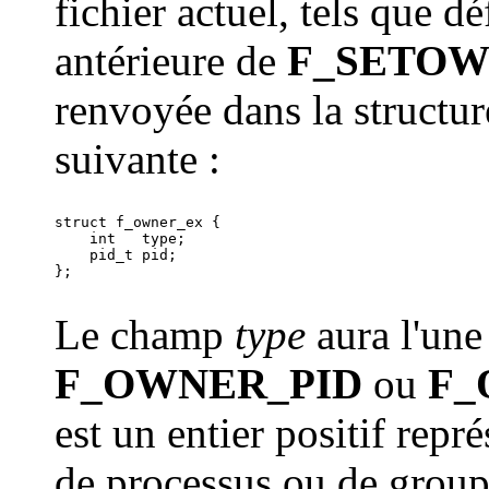
fichier actuel, tels que dé
antérieure de
F_SETOW
renvoyée dans la structu
suivante :
struct f_owner_ex {

    int   type;

    pid_t pid;

};

Le champ
type
aura l'une
F_OWNER_PID
ou
F_
est un entier positif repr
de processus ou de group