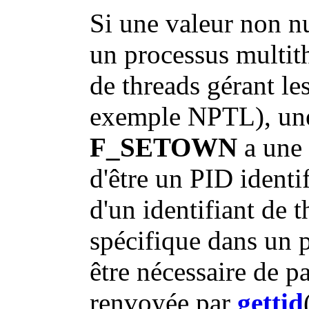
Si une valeur non nu
un processus multith
de threads gérant le
exemple NPTL), une 
F_SETOWN
a une 
d'être un PID identif
d'un identifiant de t
spécifique dans un p
être nécessaire de p
renvoyée par
gettid