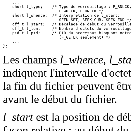
    ...

    short l_type;    /* Type de verrouillage : F_RDLCK,
                        F_WRLCK, F_UNLCK */

    short l_whence;  /* Interprétation de l_start:

                        SEEK_SET, SEEK_CUR, SEEK_END */
    off_t l_start;   /* Décalage de début du verrouilla
    off_t l_len;     /* Nombre d'octets du verrouillage
    pid_t l_pid;     /* PID du processus bloquant notre
                        (F_GETLK seulement) */

    ...

Les champs
l_whence
,
l_sta
indiquent l'intervalle d'octe
la fin du fichier peuvent êtr
avant le début du fichier.
l_start
est la position de déb
façon relative : au début du 