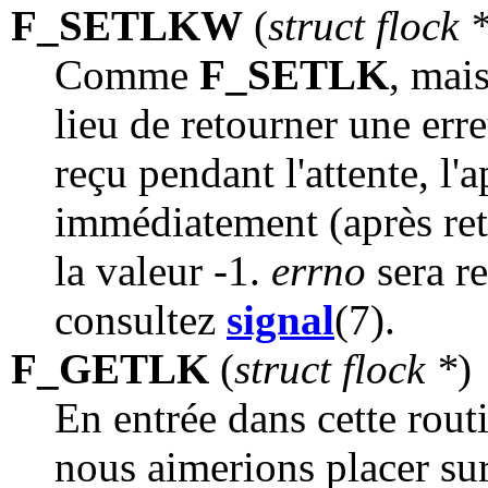
F_SETLKW
(
struct flock 
Comme
F_SETLK
, mai
lieu de retourner une erre
reçu pendant l'attente, l'
immédiatement (après ret
la valeur -1.
errno
sera r
consultez
signal
(7).
F_GETLK
(
struct flock *
)
En entrée dans cette rout
nous aimerions placer sur 