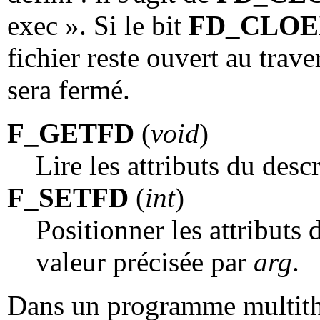
exec ». Si le bit
FD_CLO
fichier reste ouvert au trav
sera fermé.
F_GETFD
(
void
)
Lire les attributs du desc
F_SETFD
(
int
)
Positionner les attributs 
valeur précisée par
arg
.
Dans un programme multithre