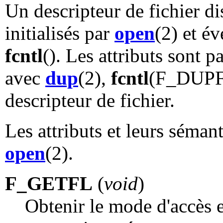
Un descripteur de fichier di
initialisés par
open
(2) et é
fcntl
(). Les attributs sont p
avec
dup
(2),
fcntl
(F_DUP
descripteur de fichier.
Les attributs et leurs séman
open
(2).
F_GETFL
(
void
)
Obtenir le mode d'accès et 