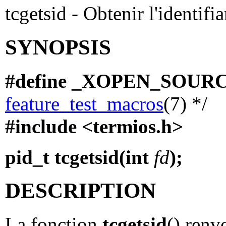
tcgetsid - Obtenir l'identifi
SYNOPSIS
#define _XOPEN_SOURC
feature_test_macros
(7) */
#include <termios.h>
pid_t tcgetsid(int
fd
);
DESCRIPTION
La fonction
tcgetsid
() renv