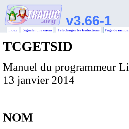
v3.66-1
Index
Signaler une erreur
Télécharger les traductions
Page de manuel
TCGETSID
Manuel du programmeur Li
13 janvier 2014
NOM