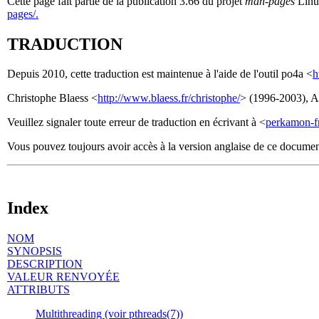
Cette page fait partie de la publication 3.66 du projet
man-pages
Linux
pages/.
TRADUCTION
Depuis 2010, cette traduction est maintenue à l'aide de l'outil po4a <
h
Christophe Blaess <
http://www.blaess.fr/christophe/
> (1996-2003), Al
Veuillez signaler toute erreur de traduction en écrivant à <
perkamon-f
Vous pouvez toujours avoir accès à la version anglaise de ce docume
Index
NOM
SYNOPSIS
DESCRIPTION
VALEUR RENVOYÉE
ATTRIBUTS
Multithreading (voir pthreads(7))