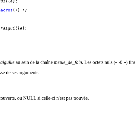
guille
);
macros
(7) */

 *
aiguille
);
e
aiguille
au sein de la chaîne
meule_de_foin
. Les octets nuls (« \0 ») f
casse de ses arguments.
couverte, ou NULL si celle-ci n'est pas trouvée.