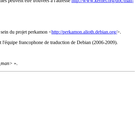
lies peuvent être trouvées à l'adresse
http://www.kernel.org/doc/man-
u sein du projet perkamon <
http://perkamon.alioth.debian.org/
>.
t l'équipe francophone de traduction de Debian (2006-2009).
_man>
».