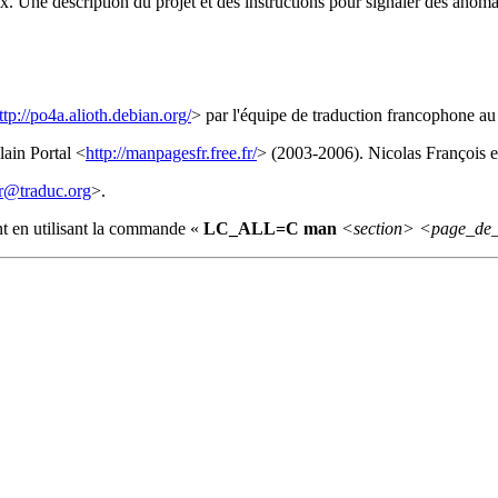
. Une description du projet et des instructions pour signaler des anoma
ttp://po4a.alioth.debian.org/
> par l'équipe de traduction francophone a
ain Portal <
http://manpagesfr.free.fr/
> (2003-2006). Nicolas François e
r@traduc.org
>.
nt en utilisant la commande «
LC_ALL=C man
<section>
<page_de