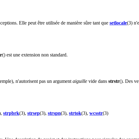
ceptions. Elle peut être utilisée de manière sûre tant que
setlocale
(3) n'
tr
() est une extension non standard.
xemple), n'autorisent pas un argument
aiguille
vide dans
strstr
(). Des ve
),
strpbrk
(3),
strsep
(3),
strspn
(3),
strtok
(3),
wcsstr
(3)