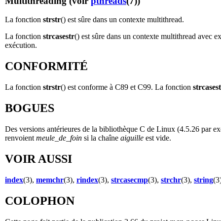
Multithreading (voir
pthreads
(7))
La fonction
strstr
() est sûre dans un contexte multithread.
La fonction
strcasestr
() est sûre dans un contexte multithread avec ex
exécution.
CONFORMITÉ
La fonction
strstr
() est conforme à C89 et C99. La fonction
strcases
BOGUES
Des versions antérieures de la bibliothèque C de Linux (4.5.26 par e
renvoient
meule_de_foin
si la chaîne
aiguille
est vide.
VOIR AUSSI
index
(3),
memchr
(3),
rindex
(3),
strcasecmp
(3),
strchr
(3),
string
(3
COLOPHON