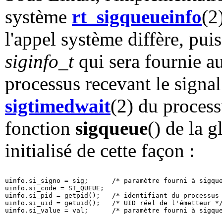
système
rt_sigqueueinfo
(2
l'appel système diffère, puis
siginfo_t
qui sera fournie au
processus recevant le signal
sigtimedwait
(2) du process
fonction
sigqueue
() de la 
initialisé de cette façon :
uinfo.si_signo = sig;      /* paramètre fourni à sigque
uinfo.si_code = SI_QUEUE;

uinfo.si_pid = getpid();   /* identifiant du processus 
uinfo.si_uid = getuid();   /* UID réel de l'émetteur */