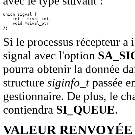
avec le type suivant :
union sigval {

    int   sival_int;

    void *sival_ptr;

Si le processus récepteur a 
signal avec l'option
SA_SI
pourra obtenir la donnée d
structure
siginfo_t
passée e
gestionnaire. De plus, le 
contiendra
SI_QUEUE
.
VALEUR RENVOYÉE