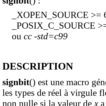
signbit
() :
_XOPEN_SOURCE >= 60
_POSIX_C_SOURCE >=
ou
cc -std=c99
DESCRIPTION
signbit
() est une macro géné
les types de réel à virgule f
non nulle si la valeur de
x
a 