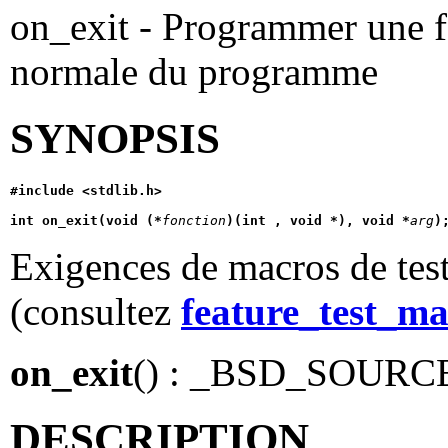
on_exit - Programmer une fo
normale du programme
SYNOPSIS
#include <stdlib.h>
int on_exit(void (*
fonction
)(int , void *), void *
arg
)
Exigences de macros de test
(consultez
feature_test_ma
on_exit
() : _BSD_SOURC
DESCRIPTION