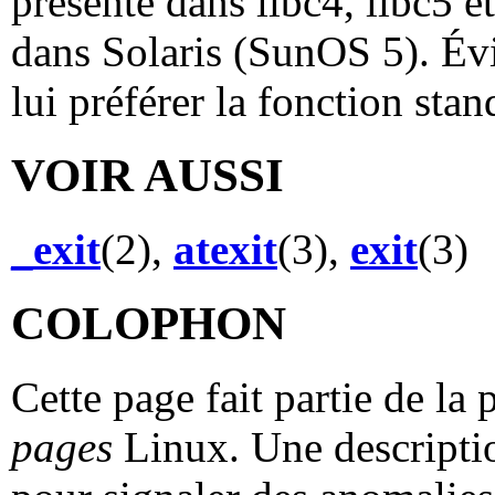
présente dans libc4, libc5 et
dans Solaris (SunOS 5). Évit
lui préférer la fonction sta
VOIR AUSSI
_exit
(2),
atexit
(3),
exit
(3)
COLOPHON
Cette page fait partie de la
pages
Linux. Une descriptio