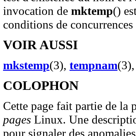
invocation de
mktemp
() es
conditions de concurrences 
VOIR AUSSI
mkstemp
(3),
tempnam
(3)
COLOPHON
Cette page fait partie de la
pages
Linux. Une descriptio
pour signaler des anomalies 