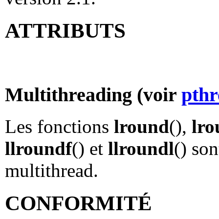
ATTRIBUTS
Multithreading (voir
pthr
Les fonctions
lround
(),
lro
llroundf
() et
llroundl
() so
multithread.
CONFORMITÉ