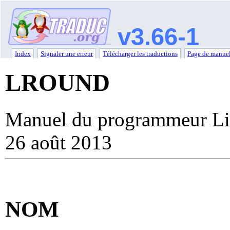
v3.66-1
Index
Signaler une erreur
Télécharger les traductions
Page de manuel
LROUND
Manuel du programmeur Li
26 août 2013
NOM