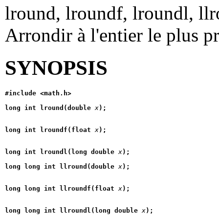
lround, lroundf, lroundl, llr
Arrondir à l'entier le plus 
SYNOPSIS
#include <math.h>
long int lround(double 
x
);
long int lroundf(float 
x
);
long int lroundl(long double 
x
);
long long int llround(double 
x
);
long long int llroundf(float 
x
);
long long int llroundl(long double 
x
);