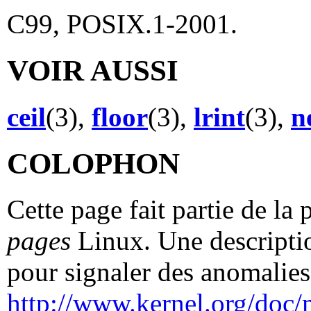
C99, POSIX.1-2001.
VOIR AUSSI
ceil
(3),
floor
(3),
lrint
(3),
n
COLOPHON
Cette page fait partie de la
pages
Linux. Une descriptio
pour signaler des anomalies 
http://www.kernel.org/doc/