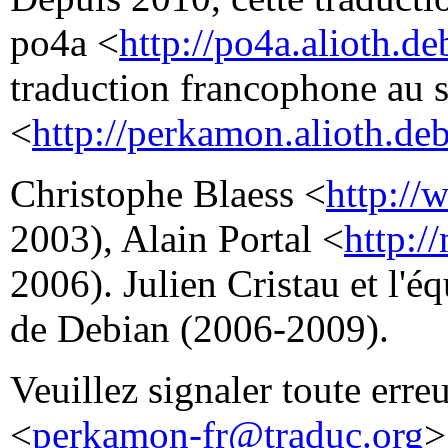
po4a <
http://po4a.alioth.de
traduction francophone au 
<
http://perkamon.alioth.deb
Christophe Blaess <
http://
2003), Alain Portal <
http:/
2006). Julien Cristau et l'
de Debian (2006-2009).
Veuillez signaler toute erre
<
perkamon-fr@traduc.org
>