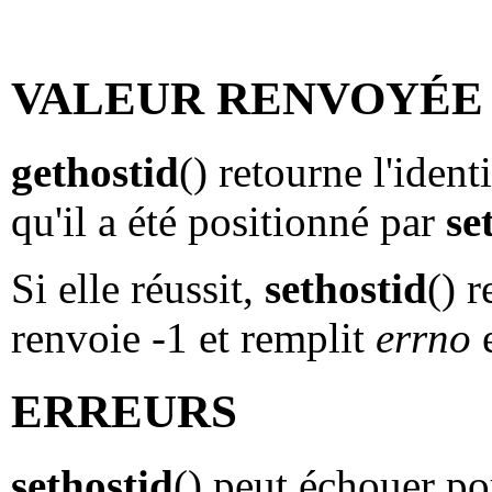
VALEUR RENVOYÉE
gethostid
() retourne l'identi
qu'il a été positionné par
se
Si elle réussit,
sethostid
() r
renvoie -1 et remplit
errno
e
ERREURS
sethostid
() peut échouer po