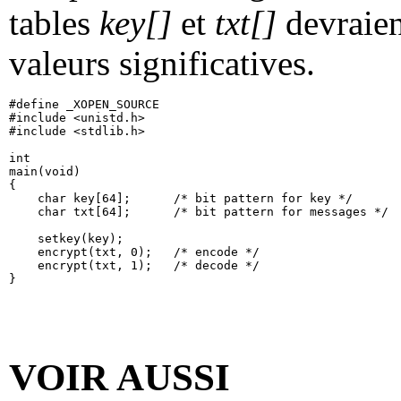
tables
key[]
et
txt[]
devraient
valeurs significatives.
#define _XOPEN_SOURCE

#include <unistd.h>

#include <stdlib.h>

int

main(void)

{

    char key[64];      /* bit pattern for key */

    char txt[64];      /* bit pattern for messages */

    setkey(key);

    encrypt(txt, 0);   /* encode */

    encrypt(txt, 1);   /* decode */

VOIR AUSSI