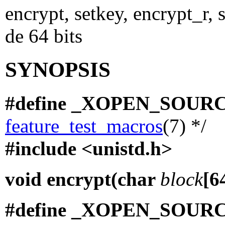
encrypt, setkey, encrypt_r,
de 64 bits
SYNOPSIS
#define _XOPEN_SOUR
feature_test_macros
(7) */
#include <unistd.h>
void encrypt(char
block
[6
#define _XOPEN_SOUR