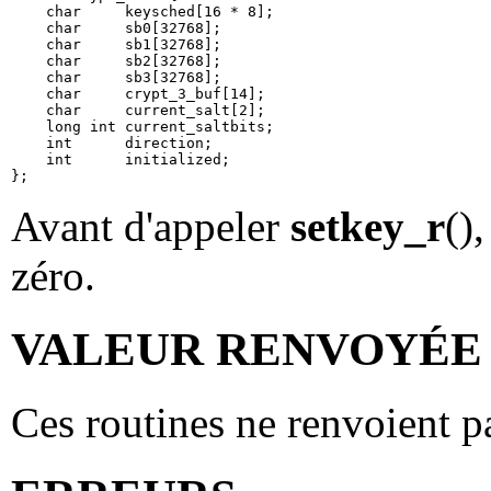
    char     keysched[16 * 8];

    char     sb0[32768];

    char     sb1[32768];

    char     sb2[32768];

    char     sb3[32768];

    char     crypt_3_buf[14];

    char     current_salt[2];

    long int current_saltbits;

    int      direction;

    int      initialized;

Avant d'appeler
setkey_r
()
zéro.
VALEUR RENVOYÉE
Ces routines ne renvoient p