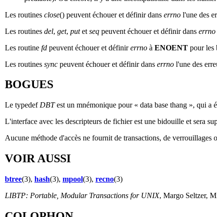
Les routines
close
() peuvent échouer et définir dans
errno
l'une des er
Les routines
del
,
get
,
put
et
seq
peuvent échouer et définir dans
errno
Les routine
fd
peuvent échouer et définir
errno
à
ENOENT
pour les
Les routines
sync
peuvent échouer et définir dans
errno
l'une des erre
BOGUES
Le typedef
DBT
est un mnémonique pour « data base thang », qui a été
L'interface avec les descripteurs de fichier est une bidouille et sera su
Aucune méthode d'accès ne fournit de transactions, de verrouillages 
VOIR AUSSI
btree
(3),
hash
(3),
mpool
(3),
recno
(3)
LIBTP: Portable, Modular Transactions for UNIX
, Margo Seltzer, 
COLOPHON