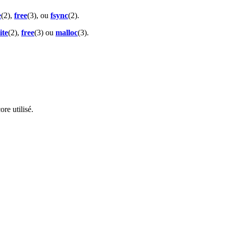
e
(2),
free
(3), ou
fsync
(2).
ite
(2),
free
(3) ou
malloc
(3).
re utilisé.