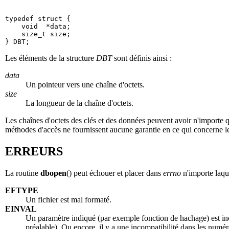
typedef struct {

    void  *data;

    size_t size;

Les éléments de la structure
DBT
sont définis ainsi :
data
Un pointeur vers une chaîne d'octets.
size
La longueur de la chaîne d'octets.
Les chaînes d'octets des clés et des données peuvent avoir n'importe
méthodes d'accès ne fournissent aucune garantie en ce qui concerne l
ERREURS
La routine
dbopen
() peut échouer et placer dans
errno
n'importe laqu
EFTYPE
Un fichier est mal formaté.
EINVAL
Un paramètre indiqué (par exemple fonction de hachage) est incom
préalable). Ou encore, il y a une incompatibilité dans les numéro