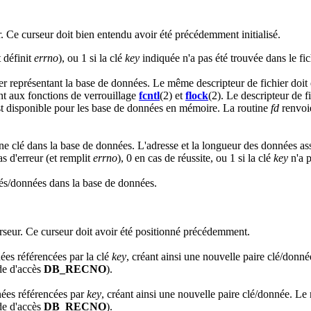
. Ce curseur doit bien entendu avoir été précédemment initialisé.
t définit
errno
), ou 1 si la clé
key
indiquée n'a pas été trouvée dans le fic
ier représentant la base de données. Le même descripteur de fichier doit 
ent aux fonctions de verrouillage
fcntl
(2) et
flock
(2). Le descripteur de f
est disponible pour les base de données en mémoire. La routine
fd
renvoie
une clé dans la base de données. L'adresse et la longueur des données as
as d'erreur (et remplit
errno
), 0 en cas de réussite, ou 1 si la clé
key
n'a p
lés/données dans la base de données.
rseur. Ce curseur doit avoir été positionné précédemment.
es référencées par la clé
key
, créant ainsi une nouvelle paire clé/donn
de d'accès
DB_RECNO
).
ées référencées par
key
, créant ainsi une nouvelle paire clé/donnée. Le
de d'accès
DB_RECNO
).