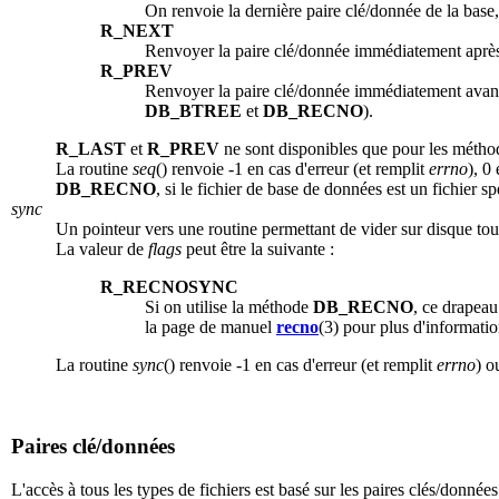
On renvoie la dernière paire clé/donnée de la base,
R_NEXT
Renvoyer la paire clé/donnée immédiatement après 
R_PREV
Renvoyer la paire clé/donnée immédiatement avant 
DB_BTREE
et
DB_RECNO
).
R_LAST
et
R_PREV
ne sont disponibles que pour les méth
La routine
seq
() renvoie -1 en cas d'erreur (et remplit
errno
), 0
DB_RECNO
, si le fichier de base de données est un fichier 
sync
Un pointeur vers une routine permettant de vider sur disque to
La valeur de
flags
peut être la suivante :
R_RECNOSYNC
Si on utilise la méthode
DB_RECNO
, ce drapeau
la page de manuel
recno
(3) pour plus d'informatio
La routine
sync
() renvoie -1 en cas d'erreur (et remplit
errno
) o
Paires clé/données
L'accès à tous les types de fichiers est basé sur les paires clés/données