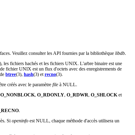
erfaces. Veuillez consulter les API fournies par la bibliothèque
libdb
.
), les fichiers hachés et les fichiers UNIX. L'arbre binaire est une
t de fichier UNIX est un flux d'octets avec des enregistrements de
 de
btree
(3),
hash
(3) et
recno
(3).
 être créés avec le paramètre
file
à NULL.
,
O_NONBLOCK
,
O_RDONLY
,
O_RDWR
,
O_SHLOCK
et
_RECNO
.
cès. Si
openinfo
est NULL, chaque méthode d'accès utilisera un