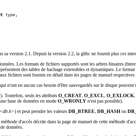
PE 
type
,
ans sa version 2.1. Depuis la version 2.2, la glibc ne fournit plus ces int
 données. Les formats de fichiers supportés sont les arbres binaires (btree
s représentent des tables de hachage extensibles et dynamiques. Le forma
 aux fichiers sont fournis en détail dans les pages de manuel respectives
s qui n'ont en aucun cas besoin d'être sauvegardés sur le disque peuvent
2). Toutefois, seuls les attributs
O_CREAT
,
O_EXCL
,
O_EXLOCK
 d'une base de données en mode
O_WRONLY
n'est pas possible).
<db.h>
) et peut prendre les valeurs
DB_BTREE
,
DB_HASH
ou
DB
la méthode d'accès décrite dans la page de manuel de cette méthode d'ac
 de données.