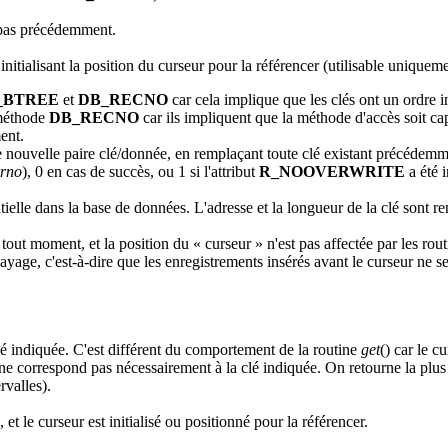
e pas précédemment.
 initialisant la position du curseur pour la référencer (utilisable uniqu
_BTREE
et
DB_RECNO
car cela implique que les clés ont un ordre 
 méthode
DB_RECNO
car ils impliquent que la méthode d'accès soit capa
ent.
e nouvelle paire clé/donnée, en remplaçant toute clé existant précédemm
rrno
), 0 en cas de succès, ou 1 si l'attribut
R_NOOVERWRITE
a été 
tielle dans la base de données. L'adresse et la longueur de la clé sont 
tout moment, et la position du « curseur » n'est pas affectée par les rou
ayage, c'est-à-dire que les enregistrements insérés avant le curseur ne se
lé indiquée. C'est différent du comportement de la routine
get
() car le c
 ne correspond pas nécessairement à la clé indiquée. On retourne la plus 
rvalles).
et le curseur est initialisé ou positionné pour la référencer.