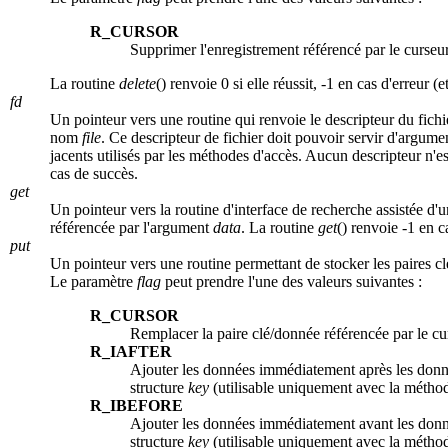
R_CURSOR
Supprimer l'enregistrement référencé par le curseur
La routine
delete
() renvoie 0 si elle réussit, -1 en cas d'erreur (e
fd
Un pointeur vers une routine qui renvoie le descripteur du fich
nom
file
. Ce descripteur de fichier doit pouvoir servir d'argum
jacents utilisés par les méthodes d'accès. Aucun descripteur n'
cas de succès.
get
Un pointeur vers la routine d'interface de recherche assistée d'
référencée par l'argument
data
. La routine
get
() renvoie -1 en c
put
Un pointeur vers une routine permettant de stocker les paires c
Le paramètre
flag
peut prendre l'une des valeurs suivantes :
R_CURSOR
Remplacer la paire clé/donnée référencée par le cu
R_IAFTER
Ajouter les données immédiatement après les donné
structure
key
(utilisable uniquement avec la métho
R_IBEFORE
Ajouter les données immédiatement avant les donn
structure
key
(utilisable uniquement avec la métho