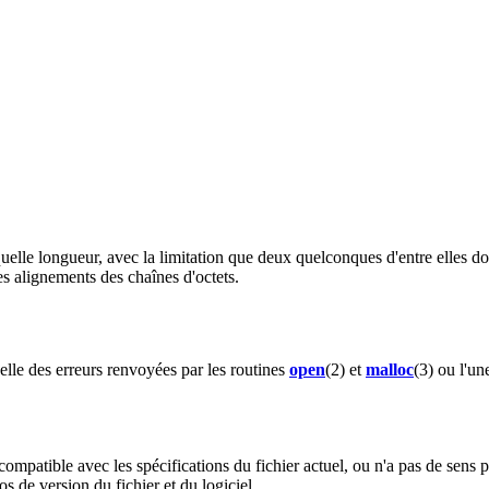
 quelle longueur, avec la limitation que deux quelconques d'entre elles
es alignements des chaînes d'octets.
elle des erreurs renvoyées par les routines
open
(2) et
malloc
(3) ou l'un
patible avec les spécifications du fichier actuel, ou n'a pas de sens pou
s de version du fichier et du logiciel.