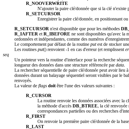
R_NOOVERWRITE
N'ajouter la paire clé/donnée que si la clé n'exist
R_SETCURSOR
Enregistrer la paire clé/donnée, en positionnant ou
R_SETCURSOR
n'est disponible que pour les méthodes
DB
R_IAFTER
et
R_IBEFORE
ne sont disponibles qu'avec la
ordonnées et indépendantes, comme des numéros d'enregistrem
Le comportement par défaut de la routine
put
est de stocker un
Les routines
put
() renvoient -1 en cas d'erreur (et remplissent
e
seq
Un pointeur vers la routine d'interface pour la recherche séquen
longueur des données dans une structure référencée par
data
.
La rechercher séquentielle de paire clé/donnée peut avoir lieu à 
données durant un balayage séquentiel seront visibles par le bal
renvoyés.
La valeur de
flags
doit
être l'une des valeurs suivantes :
R_CURSOR
La routine renvoie les données associées avec la c
la méthode d'accès
DB_BTREE
, la clé renvoyée
correspondances partielles ou des recherches d'inte
R_FIRST
On renvoie la première paire clé/donnée de la base, 
R_LAST