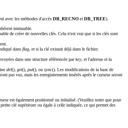
ement avec les méthodes d'accès
DB_RECNO
et
DB_TREE
).
inhérent immuable.
ble de créer de nouvelles clés. Cela n'est vrai que si les clés sont
ent.
indiqué dans
flag
, et si la clé existait déjà dans le fichier.
renvoyées dans une structure référencée par
key
, et l'adresse et la
tine
del
(),
get
(),
put
(), ou
sync
(). Les modifications de la base de
ront pas vus, mais les enregistrements insérés après le curseur seront
urseur est également positionné ou initialisé. (Veuillez noter que pour
petite clé supérieure ou égale à celle indiquée, ce qui permet des