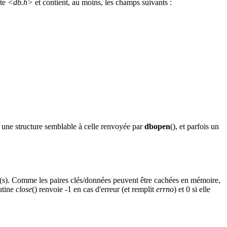
ête
<db.h>
et contient, au moins, les champs suivants :
r une structure semblable à celle renvoyée par
dbopen
(), et parfois un
hier(s). Comme les paires clés/données peuvent être cachées en mémoire,
utine
close
() renvoie -1 en cas d'erreur (et remplit
errno
) et 0 si elle