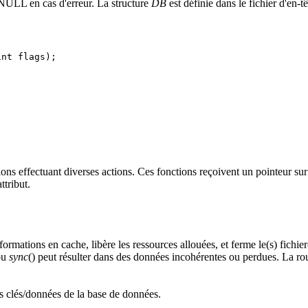
u NULL en cas d'erreur. La structure
DB
est définie dans le fichier d'en-t
nt flags);



ons effectuant diverses actions. Ces fonctions reçoivent un pointeur su
ttribut.
nformations en cache, libère les ressources allouées, et ferme le(s) fic
ou
sync
() peut résulter dans des données incohérentes ou perdues. La ro
s clés/données de la base de données.