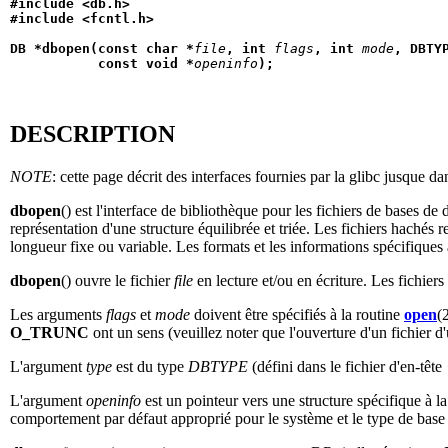
#include <db.h>
#include <fcntl.h>
DB *dbopen(const char *
file
, int 
flags
, int 
mode
, DBTY
           const void *
openinfo
);
DESCRIPTION
NOTE
: cette page décrit des interfaces fournies par la glibc jusque d
dbopen
() est l'interface de bibliothèque pour les fichiers de bases de
représentation d'une structure équilibrée et triée. Les fichiers haché
longueur fixe ou variable. Les formats et les informations spécifiques
dbopen
() ouvre le fichier
file
en lecture et/ou en écriture. Les fichier
Les arguments
flags
et
mode
doivent être spécifiés à la routine
open
(
O_TRUNC
ont un sens (veuillez noter que l'ouverture d'un fichier
L'argument
type
est du type
DBTYPE
(défini dans le fichier d'en-tête
L'argument
openinfo
est un pointeur vers une structure spécifique à 
comportement par défaut approprié pour le système et le type de base