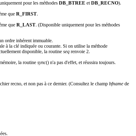
ble uniquement pour les méthodes
DB_BTREE
et
DB_RECNO
).
 même que
R_FIRST
.
 même que
R_LAST
. (Disponible uniquement pour les méthodes
 un ordre inhérent immuable.
ale à la clé indiquée ou courante. Si on utilise la méthode
actuellement disponible, la routine
seq
renvoie 2.
 mémoire, la routine
sync
() n'a pas d'effet, et réussira toujours.
fichier recno, et non pas à ce dernier. (Consultez le champ
bfname
de
nées.