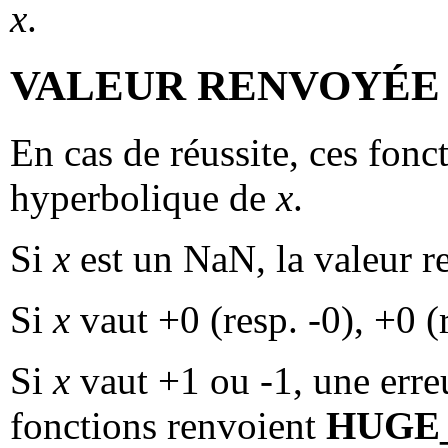
x
.
VALEUR RENVOYÉE
En cas de réussite, ces fonc
hyperbolique de
x
.
Si
x
est un NaN, la valeur 
Si
x
vaut +0 (resp. -0), +0 (
Si
x
vaut +1 ou -1, une erreu
fonctions renvoient
HUGE