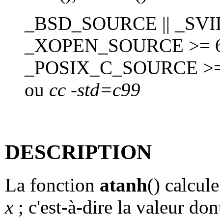
_BSD_SOURCE || _SVI
_XOPEN_SOURCE >= 60
_POSIX_C_SOURCE >=
ou
cc -std=c99
DESCRIPTION
La fonction
atanh
() calcul
x
; c'est-à-dire la valeur do