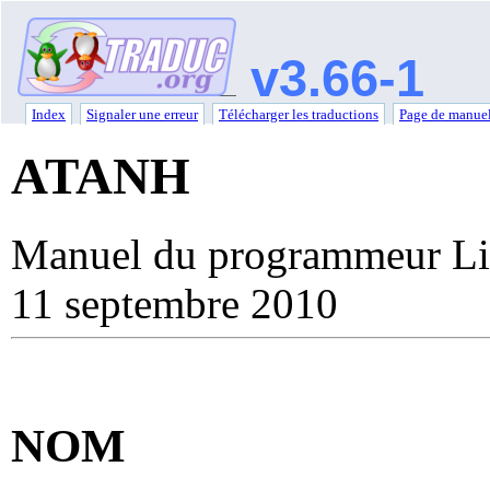
v3.66-1
Index
Signaler une erreur
Télécharger les traductions
Page de manuel
ATANH
Manuel du programmeur Li
11 septembre 2010
NOM