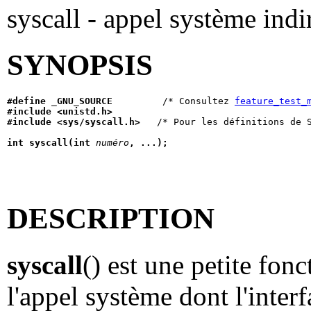
syscall - appel système indi
SYNOPSIS
#define _GNU_SOURCE
         /* Consultez 
feature_test_
#include <unistd.h>
#include <sys/syscall.h>   
/* Pour les définitions de S
int syscall(int 
numéro
, ...);
DESCRIPTION
syscall
() est une petite fon
l'appel système dont l'inter