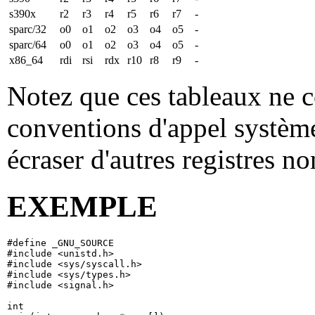
s390x
r2
r3
r4
r5
r6
r7
-
sparc/32
o0
o1
o2
o3
o4
o5
-
sparc/64
o0
o1
o2
o3
o4
o5
-
x86_64
rdi
rsi
rdx
r10
r8
r9
-
Notez que ces tableaux ne c
conventions d'appel système
écraser d'autres registres non
EXEMPLE
#define _GNU_SOURCE

#include <unistd.h>

#include <sys/syscall.h>

#include <sys/types.h>

#include <signal.h>

int
