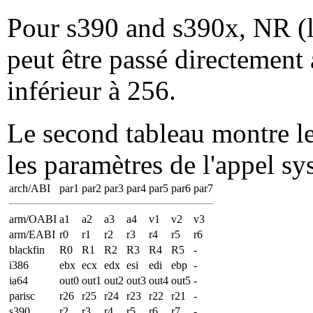
Pour s390 and s390x, NR (l
peut être passé directement
inférieur à 256.
Le second tableau montre les
les paramètres de l'appel sy
arch/ABI
par1
par2
par3
par4
par5
par6
par7
arm/OABI
a1
a2
a3
a4
v1
v2
v3
arm/EABI
r0
r1
r2
r3
r4
r5
r6
blackfin
R0
R1
R2
R3
R4
R5
-
i386
ebx
ecx
edx
esi
edi
ebp
-
ia64
out0
out1
out2
out3
out4
out5
-
parisc
r26
r25
r24
r23
r22
r21
-
s390
r2
r3
r4
r5
r6
r7
-