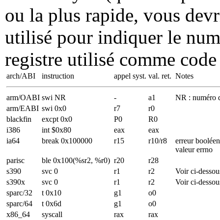
ou la plus rapide, vous dev
utilisé pour indiquer le num
registre utilisé comme code 
arch/ABI
instruction
appel syst.
val. ret.
Notes
arm/OABI
swi NR
-
a1
NR : numéro d
arm/EABI
swi 0x0
r7
r0
blackfin
excpt 0x0
P0
R0
i386
int $0x80
eax
eax
ia64
break 0x100000
r15
r10/r8
erreur booléen
valeur errno
parisc
ble 0x100(%sr2, %r0)
r20
r28
s390
svc 0
r1
r2
Voir ci-dessou
s390x
svc 0
r1
r2
Voir ci-dessou
sparc/32
t 0x10
g1
o0
sparc/64
t 0x6d
g1
o0
x86_64
syscall
rax
rax