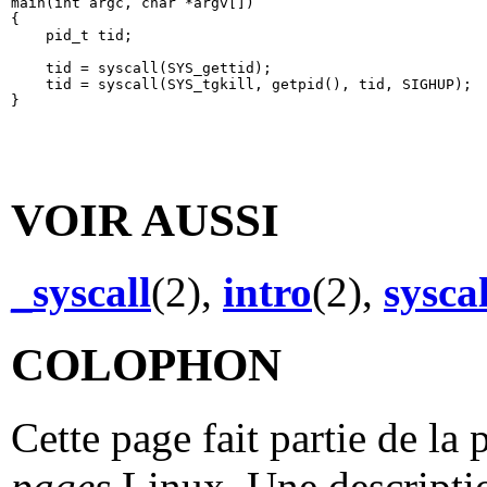
main(int argc, char *argv[])

{

    pid_t tid;

    tid = syscall(SYS_gettid);

    tid = syscall(SYS_tgkill, getpid(), tid, SIGHUP);

VOIR AUSSI
_syscall
(2),
intro
(2),
syscal
COLOPHON
Cette page fait partie de la
pages
Linux. Une descriptio