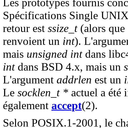
Les prototypes fournis conc
Spécifications Single UNIX 
retour est
ssize_t
(alors que 
renvoient un
int
). L'argume
mais
unsigned int
dans libc
int
dans BSD 4.x, mais un
s
L'argument
addrlen
est un
Le
socklen_t *
actuel a été
également
accept
(2).
Selon POSIX.1-2001, le c