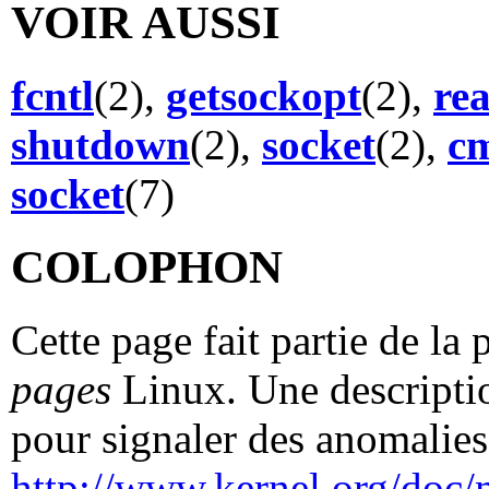
VOIR AUSSI
fcntl
(2),
getsockopt
(2),
re
shutdown
(2),
socket
(2),
c
socket
(7)
COLOPHON
Cette page fait partie de la
pages
Linux. Une descriptio
pour signaler des anomalies 
http://www.kernel.org/doc/