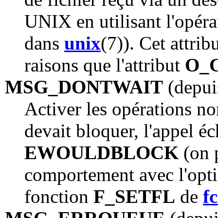
UNIX en utilisant l'opér
dans
unix
(7)). Cet attrib
raisons que l'attribut
O_
MSG_DONTWAIT
(depui
Activer les opérations no
devait bloquer, l'appel é
EWOULDBLOCK
(on p
comportement avec l'opt
fonction
F_SETFL
de
fc