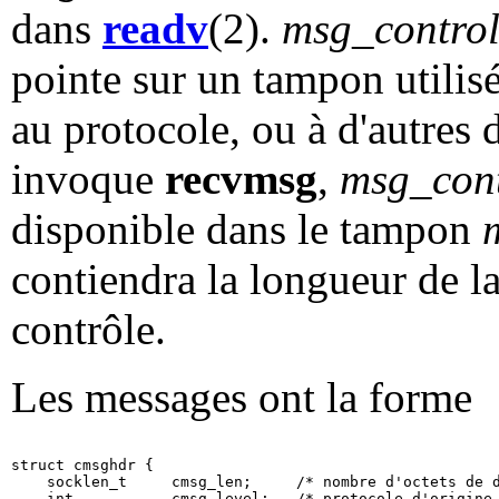
dans
readv
(2).
msg_contro
pointe sur un tampon utilisé
au protocole, ou à d'autres
invoque
recvmsg
,
msg_cont
disponible dans le tampon
contiendra la longueur de 
contrôle.
Les messages ont la forme
struct cmsghdr {

    socklen_t     cmsg_len;     /* nombre d'octets de d
    int           cmsg_level;   /* protocole d'origine 