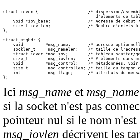
struct iovec {                    /* dispersion/assembl
                                     d'éléments de tabl
    void *iov_base;               /* Adresse de début *
    size_t iov_len;               /* Nombre d'octets à 
};

struct msghdr {

    void         *msg_name;       /* adresse optionnell
    socklen_t     msg_namelen;    /* taille de l'adress
    struct iovec *msg_iov;        /* tableau scatter/ga
    size_t        msg_iovlen;     /* # éléments dans ms
    void         *msg_control;    /* métadonnées, voir 
    size_t        msg_controllen; /* taille du tampon d
    int           msg_flags;      /* attributs du messa
Ici
msg_name
et
msg_name
si la socket n'est pas connec
pointeur nul si le nom n'est
msg_iovlen
décrivent les t