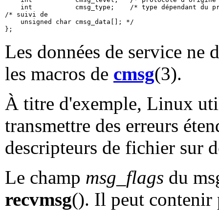
    int           cmsg_type;    /* type dépendant du pr
/* suivi de

    unsigned char cmsg_data[]; */

Les données de service ne d
les macros de
cmsg
(3).
À titre d'exemple, Linux ut
transmettre des erreurs éten
descripteurs de fichier sur
Le champ
msg_flags
du msg
recvmsg
(). Il peut contenir 