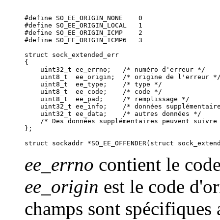
#define SO_EE_ORIGIN_NONE    0

#define SO_EE_ORIGIN_LOCAL   1

#define SO_EE_ORIGIN_ICMP    2

#define SO_EE_ORIGIN_ICMP6   3

struct sock_extended_err

{

    uint32_t ee_errno;   /* numéro d'erreur */

    uint8_t  ee_origin;  /* origine de l'erreur */
    uint8_t  ee_type;    /* type */

    uint8_t  ee_code;    /* code */

    uint8_t  ee_pad;     /* remplissage */

    uint32_t ee_info;    /* données supplémentaire
    uint32_t ee_data;    /* autres données */

    /* Des données supplémentaires peuvent suivre 
};

ee_errno
contient le cod
ee_origin
est le code d'or
champs sont spécifiques 