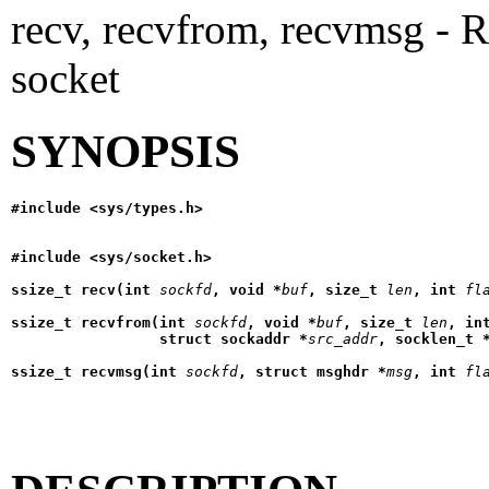
recv, recvfrom, recvmsg - 
socket
SYNOPSIS
#include <sys/types.h>
#include <sys/socket.h>
ssize_t recv(int 
sockfd
, void *
buf
, size_t 
len
, int 
fl
ssize_t recvfrom(int 
sockfd
, void *
buf
, size_t 
len
, in
                 struct sockaddr *
src_addr
, socklen_t 
ssize_t recvmsg(int 
sockfd
, struct msghdr *
msg
, int 
fl