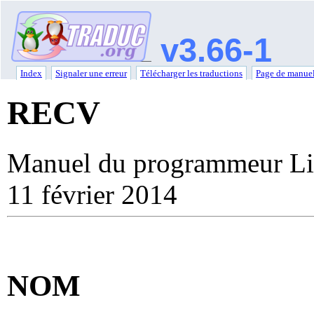
v3.66-1
Index
Signaler une erreur
Télécharger les traductions
Page de manuel
RECV
Manuel du programmeur Li
11 février 2014
NOM