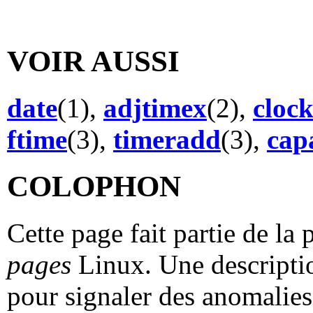
VOIR AUSSI
date
(1),
adjtimex
(2),
cloc
ftime
(3),
timeradd
(3),
capa
COLOPHON
Cette page fait partie de la
pages
Linux. Une descriptio
pour signaler des anomalies 