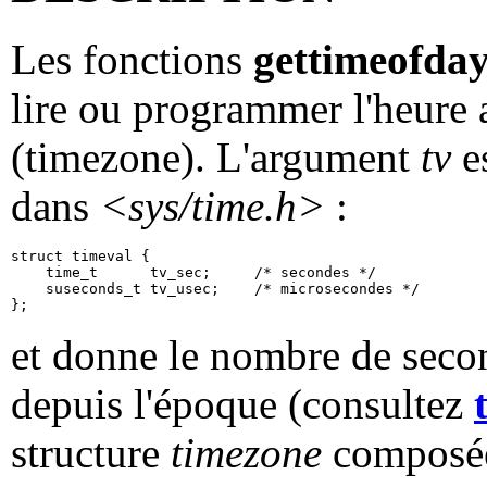
Les fonctions
gettimeofda
lire ou programmer l'heure a
(timezone). L'argument
tv
es
dans
<sys/time.h>
:
struct timeval {

    time_t      tv_sec;     /* secondes */

    suseconds_t tv_usec;    /* microsecondes */

et donne le nombre de seco
depuis l'époque (consultez
structure
timezone
composée