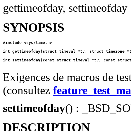
gettimeofday, settimeofday -
SYNOPSIS
#include <sys/time.h>
int gettimeofday(struct timeval *
tv
, struct timezone *
int settimeofday(const struct timeval *
tv
, const struc
Exigences de macros de test
(consultez
feature_test_ma
settimeofday
() : _BSD_
DESCRIPTION