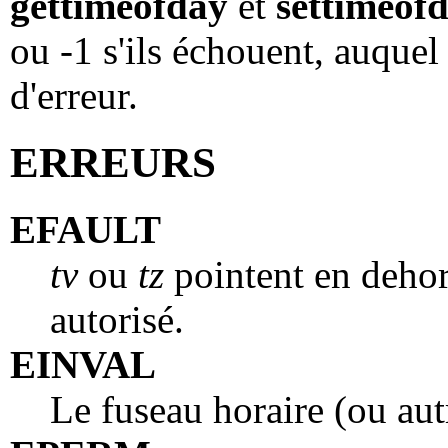
gettimeofday
et
settimeof
ou -1 s'ils échouent, auquel
d'erreur.
ERREURS
EFAULT
tv
ou
tz
pointent en dehor
autorisé.
EINVAL
Le fuseau horaire (ou aut