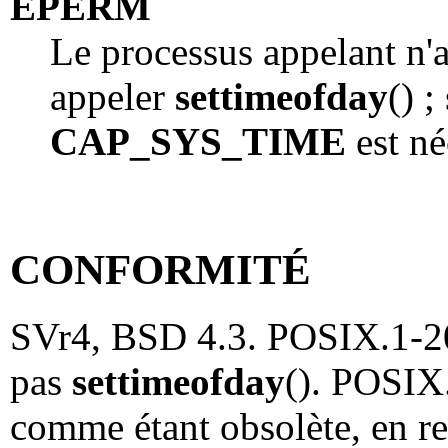
EPERM
Le processus appelant n'a
appeler
settimeofday
() ;
CAP_SYS_TIME
est né
CONFORMITÉ
SVr4, BSD 4.3. POSIX.1-2
pas
settimeofday
(). POSI
comme étant obsolète, en r