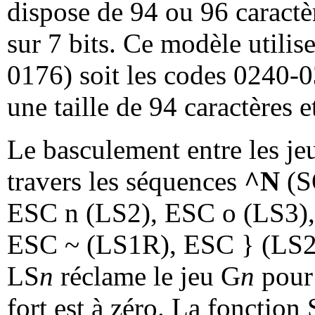
dispose de 94 ou 96 caractèr
sur 7 bits. Ce modèle utilis
0176) soit les codes 0240-
une taille de 94 caractères e
Le basculement entre les jeu
travers les séquences
^N
(S
ESC n (LS2), ESC o (LS3)
ESC ~ (LS1R), ESC } (LS2R
LS
n
réclame le jeu G
n
pour 
fort est à zéro. La fonction 