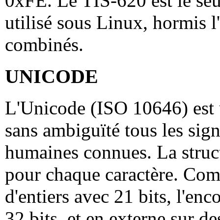
0xFE. Le TIS-620 est le se
utilisé sous Linux, hormis 
combinés.
UNICODE
L'Unicode (ISO 10646) est 
sans ambiguïté tous les sign
humaines connues. La struct
pour chaque caractère. Comm
d'entiers avec 21 bits, l'en
32 bits, et en externe sur de