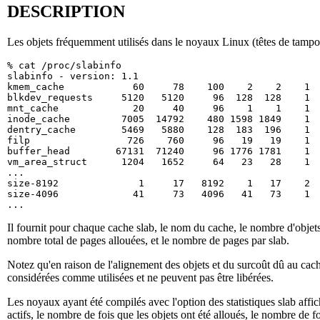
DESCRIPTION
Les objets fréquemment utilisés dans le noyaux Linux (têtes de tampon,
% cat /proc/slabinfo

slabinfo - version: 1.1

kmem_cache            60     78    100    2    2    1

blkdev_requests     5120   5120     96  128  128    1

mnt_cache             20     40     96    1    1    1

inode_cache         7005  14792    480 1598 1849    1

dentry_cache        5469   5880    128  183  196    1

filp                 726    760     96   19   19    1

buffer_head        67131  71240     96 1776 1781    1

vm_area_struct      1204   1652     64   23   28    1

...

size-8192              1     17   8192    1   17    2

size-4096             41     73   4096   41   73    1

Il fournit pour chaque cache slab, le nom du cache, le nombre d'objets a
nombre total de pages allouées, et le nombre de pages par slab.
Notez qu'en raison de l'alignement des objets et du surcoût dû au cach
considérées comme utilisées et ne peuvent pas être libérées.
Les noyaux ayant été compilés avec l'option des statistiques slab affich
actifs, le nombre de fois que les objets ont été alloués, le nombre de