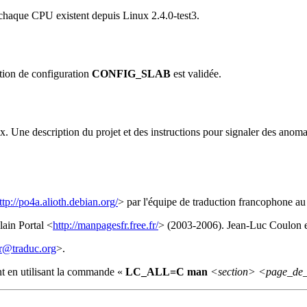
chaque CPU existent depuis Linux 2.4.0-test3.
ption de configuration
CONFIG_SLAB
est validée.
. Une description du projet et des instructions pour signaler des anoma
ttp://po4a.alioth.debian.org/
> par l'équipe de traduction francophone a
ain Portal <
http://manpagesfr.free.fr/
> (2003-2006). Jean-Luc Coulon e
r@traduc.org
>.
nt en utilisant la commande «
LC_ALL=C man
<section>
<page_de