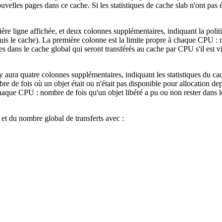
 nouvelles pages dans ce cache. Si les statistiques de cache slab n'ont pa
e ligne affichée, et deux colonnes supplémentaires, indiquant la politiq
epuis le cache). La première colonne est la limite propre à chaque CP
dans le cache global qui seront transférés au cache par CPU s'il est vid
l y aura quatre colonnes supplémentaires, indiquant les statistiques du 
re de fois où un objet était ou n'était pas disponible pour allocation 
chaque CPU : nombre de fois qu'un objet libéré a pu ou non rester dans 
 et du nombre global de transferts avec :