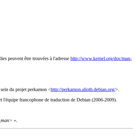
lies peuvent être trouvées à l'adresse
http://www.kernel.org/doc/man-
u sein du projet perkamon <
http://perkamon.alioth.debian.org/
>.
t l'équipe francophone de traduction de Debian (2006-2009).
_man>
».