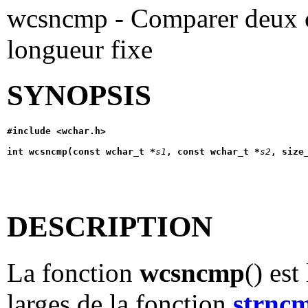
wcsncmp - Comparer deux ch
longueur fixe
SYNOPSIS
#include <wchar.h>
int wcsncmp(const wchar_t *
s1
, const wchar_t *
s2
, size
DESCRIPTION
La fonction
wcsncmp
() est
larges de la fonction
strnc