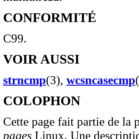
CONFORMITÉ
C99.
VOIR AUSSI
strncmp
(3),
wcsncasecmp
COLOPHON
Cette page fait partie de la
pages
Linux. Une descriptio