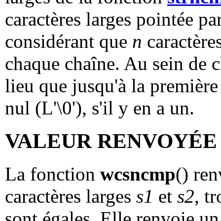
caractères larges pointée pa
considérant que
n
caractère
chaque chaîne. Au sein de c
lieu que jusqu'à la première
nul (L'\0'), s'il y en a un.
VALEUR RENVOYÉE
La fonction
wcsncmp
() ren
caractères larges
s1
et
s2
, t
sont égales. Elle renvoie un 