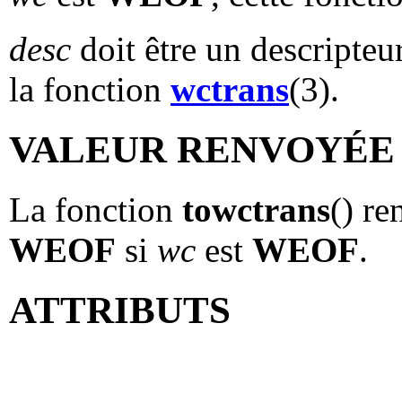
desc
doit être un descripteu
la fonction
wctrans
(3).
VALEUR RENVOYÉE
La fonction
towctrans
() re
WEOF
si
wc
est
WEOF
.
ATTRIBUTS