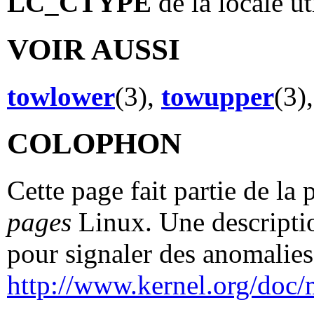
LC_CTYPE
de la locale ut
VOIR AUSSI
towlower
(3),
towupper
(3)
COLOPHON
Cette page fait partie de la
pages
Linux. Une descriptio
pour signaler des anomalies 
http://www.kernel.org/doc/