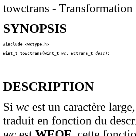
towctrans - Transformation 
SYNOPSIS
#include <wctype.h>
wint_t towctrans(wint_t 
wc
, wctrans_t 
desc
);
DESCRIPTION
Si
wc
est un caractère large
traduit en fonction du desc
wc
est
WEOF
, cette fonct