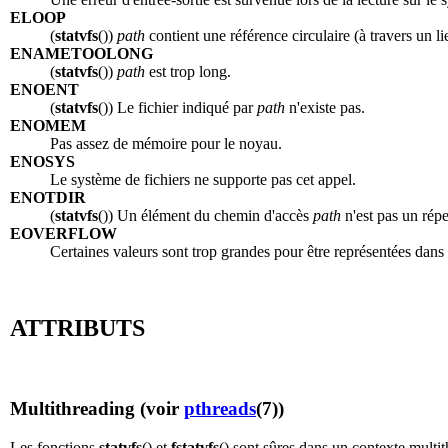
ELOOP
(
statvfs
())
path
contient une référence circulaire (à travers un l
ENAMETOOLONG
(
statvfs
())
path
est trop long.
ENOENT
(
statvfs
()) Le fichier indiqué par
path
n'existe pas.
ENOMEM
Pas assez de mémoire pour le noyau.
ENOSYS
Le système de fichiers ne supporte pas cet appel.
ENOTDIR
(
statvfs
()) Un élément du chemin d'accès
path
n'est pas un répe
EOVERFLOW
Certaines valeurs sont trop grandes pour être représentées dans 
ATTRIBUTS
Multithreading (voir
pthreads
(7))
Les fonctions
statvfs
() et
fstatvfs
() sont sûres dans un contexte multi