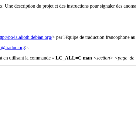
. Une description du projet et des instructions pour signaler des anoma
ttp://po4a.alioth.debian.org/
> par l'équipe de traduction francophone a
r@traduc.org
>.
nt en utilisant la commande «
LC_ALL=C man
<section>
<page_de