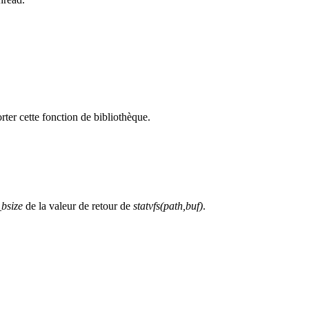
rter cette fonction de bibliothèque.
_bsize
de la valeur de retour de
statvfs(path,buf)
.