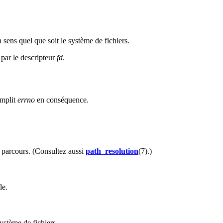
 sens quel que soit le système de fichiers.
 par le descripteur
fd
.
emplit
errno
en conséquence.
 parcours. (Consultez aussi
path_resolution
(7).)
le.
système de fichiers.