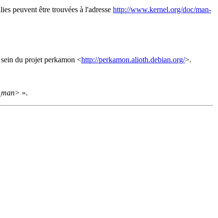
lies peuvent être trouvées à l'adresse
http://www.kernel.org/doc/man-
u sein du projet perkamon <
http://perkamon.alioth.debian.org/
>.
_man>
».