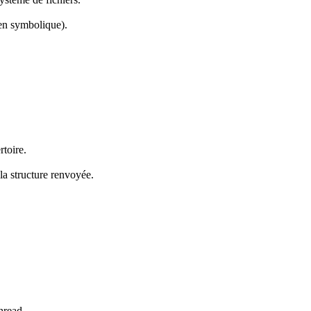
ien symbolique).
rtoire.
la structure renvoyée.
thread.