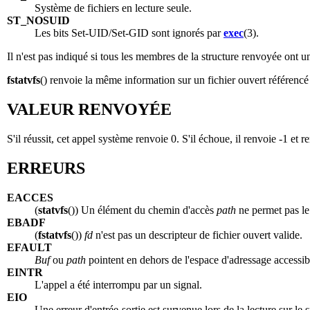
Système de fichiers en lecture seule.
ST_NOSUID
Les bits Set-UID/Set-GID sont ignorés par
exec
(3).
Il n'est pas indiqué si tous les membres de la structure renvoyée ont un
fstatvfs
() renvoie la même information sur un fichier ouvert référencé
VALEUR RENVOYÉE
S'il réussit, cet appel système renvoie 0. S'il échoue, il renvoie -1 et r
ERREURS
EACCES
(
statvfs
()) Un élément du chemin d'accès
path
ne permet pas le
EBADF
(
fstatvfs
())
fd
n'est pas un descripteur de fichier ouvert valide.
EFAULT
Buf
ou
path
pointent en dehors de l'espace d'adressage accessib
EINTR
L'appel a été interrompu par un signal.
EIO
Une erreur d'entrée-sortie est survenue lors de la lecture sur le 