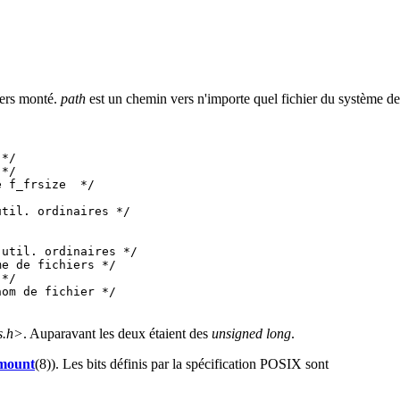
iers monté.
path
est un chemin vers n'importe quel fichier du système de
*/

*/

 f_frsize  */

til. ordinaires */

util. ordinaires */

e de fichiers */

*/

om de fichier */

s.h>
. Auparavant les deux étaient des
unsigned long
.
mount
(8)). Les bits définis par la spécification POSIX sont