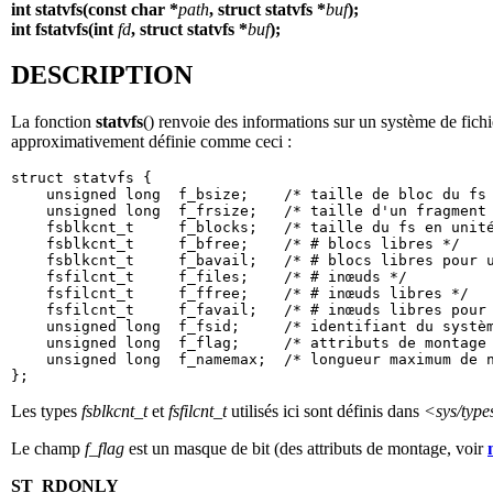
int statvfs(const char *
path
, struct statvfs *
buf
);
int fstatvfs(int
fd
, struct statvfs *
buf
);
DESCRIPTION
La fonction
statvfs
() renvoie des informations sur un système de fich
approximativement définie comme ceci :
struct statvfs {

    unsigned long  f_bsize;    /* taille de bloc du fs 
    unsigned long  f_frsize;   /* taille d'un fragment 
    fsblkcnt_t     f_blocks;   /* taille du fs en unité
    fsblkcnt_t     f_bfree;    /* # blocs libres */

    fsblkcnt_t     f_bavail;   /* # blocs libres pour u
    fsfilcnt_t     f_files;    /* # inœuds */

    fsfilcnt_t     f_ffree;    /* # inœuds libres */

    fsfilcnt_t     f_favail;   /* # inœuds libres pour 
    unsigned long  f_fsid;     /* identifiant du systèm
    unsigned long  f_flag;     /* attributs de montage 
    unsigned long  f_namemax;  /* longueur maximum de n
Les types
fsblkcnt_t
et
fsfilcnt_t
utilisés ici sont définis dans
<sys/type
Le champ
f_flag
est un masque de bit (des attributs de montage, voir
ST_RDONLY