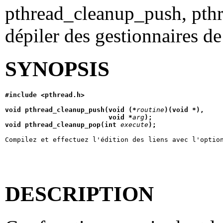
pthread_cleanup_push, pth
dépiler des gestionnaires d
SYNOPSIS
#include <pthread.h>
void pthread_cleanup_push(void (*
routine
)(void *),
                          void *
arg
);
void pthread_cleanup_pop(int 
execute
);
Compilez et effectuez l'édition des liens avec l'optio
DESCRIPTION