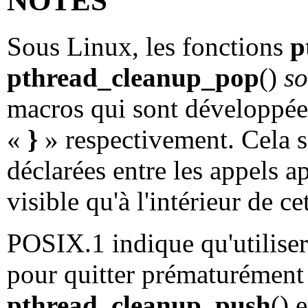
NOTES
Sous Linux, les fonctions
p
pthread_cleanup_pop
()
so
macros qui sont développée
«
}
» respectivement. Cela si
déclarées entre les appels a
visible qu'à l'intérieur de ce
POSIX.1 indique qu'utilise
pour quitter prématurément
pthread_cleanup_push
() 