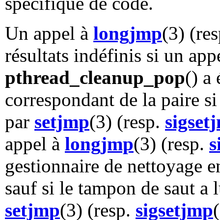
spécifique de code.
Un appel à
longjmp
(3) (re
résultats indéfinis si un app
pthread_cleanup_pop
() a 
correspondant de la paire si
par
setjmp
(3) (resp.
sigset
appel à
longjmp
(3) (resp.
s
gestionnaire de nettoyage en
sauf si le tampon de saut a 
setjmp
(3) (resp.
sigsetjmp