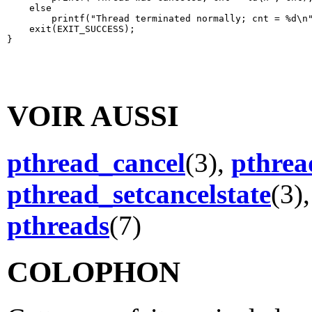
    else

        printf("Thread terminated normally; cnt = %d\n"
    exit(EXIT_SUCCESS);

VOIR AUSSI
pthread_cancel
(3),
pthrea
pthread_setcancelstate
(3)
pthreads
(7)
COLOPHON