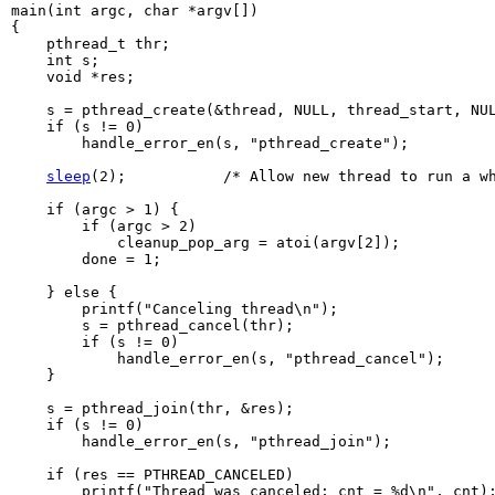
main(int argc, char *argv[])

{

    pthread_t thr;

    int s;

    void *res;

    s = pthread_create(&thread, NULL, thread_start, NUL
    if (s != 0)

        handle_error_en(s, "pthread_create");

sleep
(2);           /* Allow new thread to run a wh
    if (argc > 1) {

        if (argc > 2)

            cleanup_pop_arg = atoi(argv[2]);

        done = 1;

    } else {

        printf("Canceling thread\n");

        s = pthread_cancel(thr);

        if (s != 0)

            handle_error_en(s, "pthread_cancel");

    }

    s = pthread_join(thr, &res);

    if (s != 0)

        handle_error_en(s, "pthread_join");

    if (res == PTHREAD_CANCELED)

        printf("Thread was canceled; cnt = %d\n", cnt);