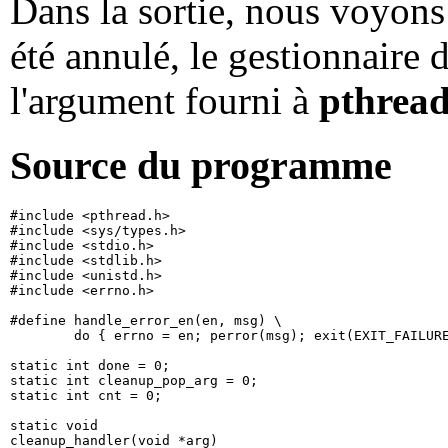
Dans la sortie, nous voyons 
été annulé, le gestionnaire 
l'argument fourni à
pthrea
Source du programme
#include <pthread.h>

#include <sys/types.h>

#include <stdio.h>

#include <stdlib.h>

#include <unistd.h>

#include <errno.h>

#define handle_error_en(en, msg) \

        do { errno = en; perror(msg); exit(EXIT_FAILURE
static int done = 0;

static int cleanup_pop_arg = 0;

static int cnt = 0;

static void

cleanup_handler(void *arg)
