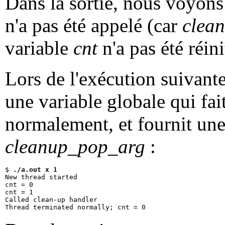
Dans la sortie, nous voyons
n'a pas été appelé (car
clea
variable
cnt
n'a pas été réini
Lors de l'exécution suivant
une variable globale qui fai
normalement, et fournit une
cleanup_pop_arg
:
$ 
./a.out x 1
New thread started

cnt = 0

cnt = 1

Called clean-up handler
