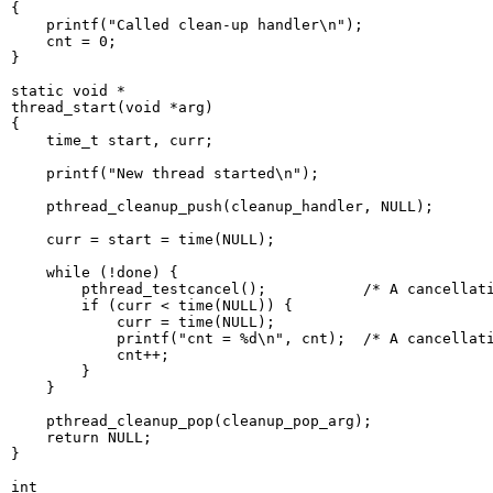
{

    printf("Called clean-up handler\n");

    cnt = 0;

}

static void *

thread_start(void *arg)

{

    time_t start, curr;

    printf("New thread started\n");

    pthread_cleanup_push(cleanup_handler, NULL);

    curr = start = time(NULL);

    while (!done) {

        pthread_testcancel();           /* A cancellati
        if (curr < time(NULL)) {

            curr = time(NULL);

            printf("cnt = %d\n", cnt);  /* A cancellati
            cnt++;

        }

    }

    pthread_cleanup_pop(cleanup_pop_arg);

    return NULL;

}

int
