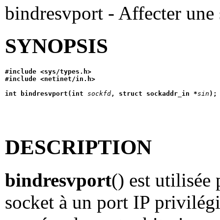
bindresvport - Affecter une 
SYNOPSIS
#include <sys/types.h>
#include <netinet/in.h>
int bindresvport(int 
sockfd
, struct sockaddr_in *
sin
);
DESCRIPTION
bindresvport
() est utilisé
socket à un port IP privilég