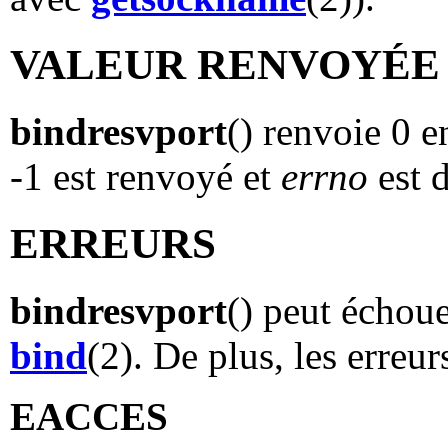
VALEUR RENVOYÉE
bindresvport
() renvoie 0 e
-1 est renvoyé et
errno
est d
ERREURS
bindresvport
() peut échou
bind
(2). De plus, les erreu
EACCES