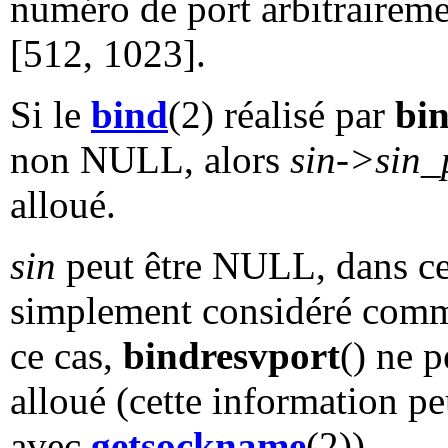
numéro de port arbitrairemen
[512, 1023].
Si le
bind
(2) réalisé par
bi
non NULL, alors
sin->sin_
alloué.
sin
peut être NULL, dans c
simplement considéré co
ce cas,
bindresvport
() ne 
alloué (cette information pe
avec
getsockname
(2)).