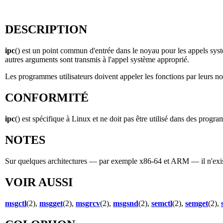
DESCRIPTION
ipc
() est un point commun d'entrée dans le noyau pour les appels sy
autres arguments sont transmis à l'appel système approprié.
Les programmes utilisateurs doivent appeler les fonctions par leurs 
CONFORMITÉ
ipc
() est spécifique à Linux et ne doit pas être utilisé dans des progr
NOTES
Sur quelques architectures — par exemple x86-64 et ARM — il n'exi
VOIR AUSSI
msgctl
(2),
msgget
(2),
msgrcv
(2),
msgsnd
(2),
semctl
(2),
semget
(2),