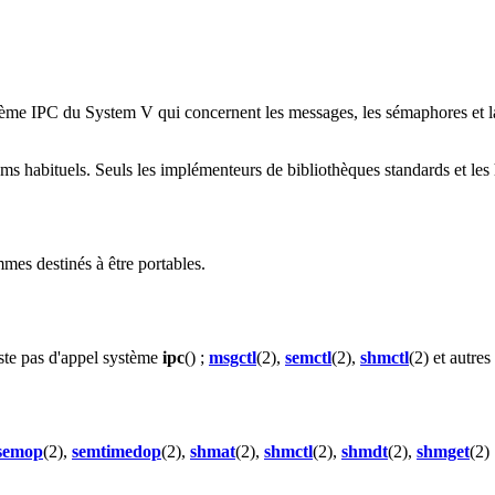
stème IPC du System V qui concernent les messages, les sémaphores et 
noms habituels. Seuls les implémenteurs de bibliothèques standards et l
ammes destinés à être portables.
ste pas d'appel système
ipc
() ;
msgctl
(2),
semctl
(2),
shmctl
(2) et autre
semop
(2),
semtimedop
(2),
shmat
(2),
shmctl
(2),
shmdt
(2),
shmget
(2)