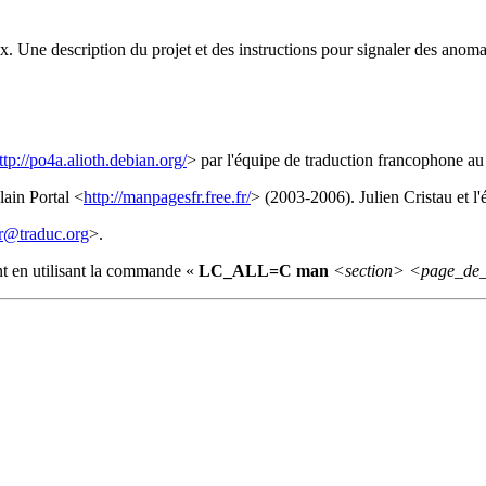
. Une description du projet et des instructions pour signaler des anoma
ttp://po4a.alioth.debian.org/
> par l'équipe de traduction francophone a
ain Portal <
http://manpagesfr.free.fr/
> (2003-2006). Julien Cristau et 
r@traduc.org
>.
nt en utilisant la commande «
LC_ALL=C man
<section>
<page_de