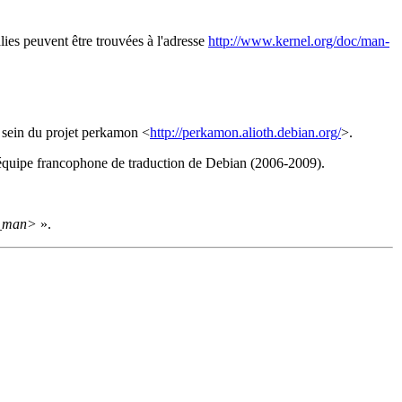
lies peuvent être trouvées à l'adresse
http://www.kernel.org/doc/man-
u sein du projet perkamon <
http://perkamon.alioth.debian.org/
>.
l'équipe francophone de traduction de Debian (2006-2009).
_man>
».