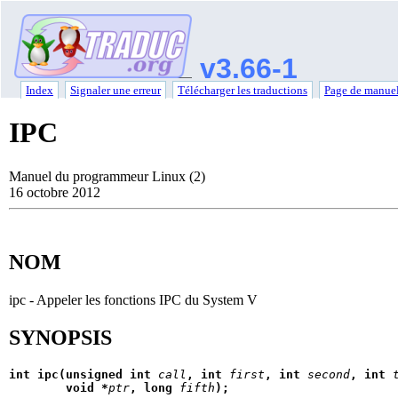
v3.66-1
Index
Signaler une erreur
Télécharger les traductions
Page de manuel
IPC
Manuel du programmeur Linux (2)
16 octobre 2012
NOM
ipc - Appeler les fonctions IPC du System V
SYNOPSIS
int ipc(unsigned int 
call
, int 
first
, int 
second
, int 
        void *
ptr
, long 
fifth
);