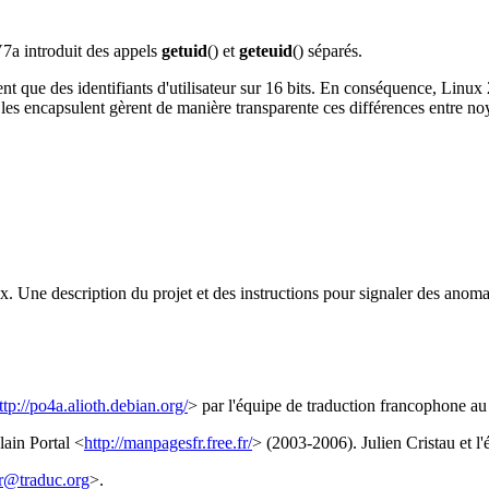
a introduit des appels
getuid
() et
geteuid
() séparés.
nt que des identifiants d'utilisateur sur 16 bits. En conséquence, Linux
i les encapsulent gèrent de manière transparente ces différences entre n
. Une description du projet et des instructions pour signaler des anoma
ttp://po4a.alioth.debian.org/
> par l'équipe de traduction francophone a
ain Portal <
http://manpagesfr.free.fr/
> (2003-2006). Julien Cristau et 
r@traduc.org
>.