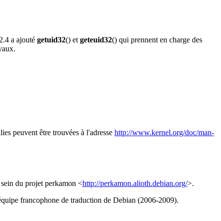
 2.4 a ajouté
getuid32
() et
geteuid32
() qui prennent en charge des
oyaux.
lies peuvent être trouvées à l'adresse
http://www.kernel.org/doc/man-
u sein du projet perkamon <
http://perkamon.alioth.debian.org/
>.
l'équipe francophone de traduction de Debian (2006-2009).