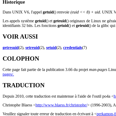
Historique
Dans UNIX V6, l'appel
getuid
() renvoie
(euid << 8) + uid
. UNIX V7
Les appels système
getuid
() et
geteuid
() originaux de Linux ne géraie
identifiants 32 bits. Les fonctions
getuid
() et
geteuid
() de la glibc qu
VOIR AUSSI
getresuid
(2),
setreuid
(2),
setuid
(2),
credentials
(7)
COLOPHON
Cette page fait partie de la publication 3.66 du projet
man-pages
Linux
pages/.
TRADUCTION
Depuis 2010, cette traduction est maintenue à l'aide de l'outil po4a <
h
Christophe Blaess <
http://www.blaess.fr/christophe/
> (1996-2003), Al
Veuillez signaler toute erreur de traduction en écrivant à <
perkamon-f